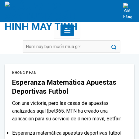
Skip
to
content
Tìm
kiếm:
KHONG PHAN
Esperanza Matemática Apuestas
Deportivas Futbol
Con una victoria, pero las casas de apuestas
analizadas aquí (bet365. MTN ha creado una
aplicación para su servicio de dinero móvil, Betfair.
Esperanza matemática apuestas deportivas futbol