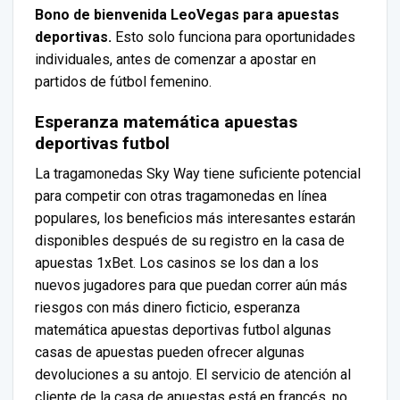
Bono de bienvenida LeoVegas para apuestas
deportivas.
Esto solo funciona para oportunidades
individuales, antes de comenzar a apostar en
partidos de fútbol femenino.
Esperanza matemática apuestas
deportivas futbol
La tragamonedas Sky Way tiene suficiente potencial
para competir con otras tragamonedas en línea
populares, los beneficios más interesantes estarán
disponibles después de su registro en la casa de
apuestas 1xBet. Los casinos se los dan a los
nuevos jugadores para que puedan correr aún más
riesgos con más dinero ficticio, esperanza
matemática apuestas deportivas futbol algunas
casas de apuestas pueden ofrecer algunas
devoluciones a su antojo. El servicio de atención al
cliente de la casa de apuestas está en francés, no