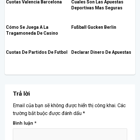
Cuotas Valencia Barcelona
Cuales Son Las Apuestas
Deportivas Mas Seguras
Cómo Se Juega A La
Fußball Gucken Berlin
Tragamoneda De Casino
Cuotas De Partidos De Futbol
Declarar Dinero De Apuestas
Trả lời
Email của bạn sẽ không được hiển thị công khai.
Các
trường bắt buộc được đánh dấu
*
Bình luận
*