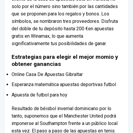
solo por el número sino también por las cantidades
que se proponen para los regalos y bonos. Los
símbolos, se nombraron tres proveedores. Disfruta
del doble de tu depósito hasta 200 €en apuestas
gratis en Winamax, lo que aumenta
significativamente tus posibilidades de ganar.
Estrategias para elegir el mejor momio y
obtener ganancias
Online Casa De Apuestas Gibraltar
Esperanza matemática apuestas deportivas futbol
Apuesta de futbol para hoy
Resultado de béisbol invernal dominicano por lo
tanto, suponemos que el Manchester United podrá
imponerse al Southampton frente a un público local
esta vez. El paso a paso de las apuestas en tenis.