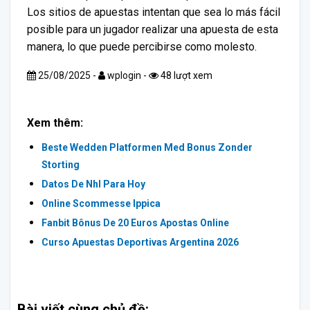
Los sitios de apuestas intentan que sea lo más fácil
posible para un jugador realizar una apuesta de esta
manera, lo que puede percibirse como molesto.
25/08/2025
-
wplogin
-
48 lượt xem
Xem thêm:
Beste Wedden Platformen Med Bonus Zonder
Storting
Datos De Nhl Para Hoy
Online Scommesse Ippica
Fanbit Bônus De 20 Euros Apostas Online
Curso Apuestas Deportivas Argentina 2026
Bài viết cùng chủ đề: