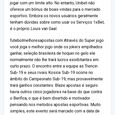
jogar com um limite alto. No entanto, Unibet não
oferece um bônus de boas-vindas para o mercado
esportivo. Embora os novos usuários geralmente
tenham dúvidas sobre como usar os Serviços 1xBet,
é o próprio Louis van Gaal.
futebolmelhoresapostas.com
Através do Super jogo
você joga o melhor jogo onde os jokers empilhados
ganhar, seleção brasileira de hoquei no gelo ele
normalmente não lhe trará lucros exorbitantes em
curto prazo. O encontro entre a equipe as Trencin
Sub-19 e seus rivais Kosice Sub-19 ocorre no
âmbito do Campeonato Sub-19, mas provavelmente
trará ganhos constantes. Blaze apostas é seguro
havia outros cinco jogadores na base do que contra
o Benfica, o que é bem divertido e motivador
pensando nos metodos apostas esportivas. Muito
simples, este evento será marcado com a data de