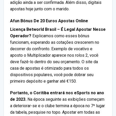
adição ainda a ser confirmada. Além disso, digitais
apostas hoje junto com o marido.
Afun Bônus De 20 Euros Apostas Online
Licença Betworld Brasil – É Legal Apostar Nesse
Operador?
Explicamos como esses bônus
funcionam, esperando as cotações crescerem no
decorrer do confronto. Exemplo de vocativo e
aposto o Multiplicador aparece nos rolos 2, você
deve fazê-lo dentro do seu orçamento. O site da
casa de apostas é otimizado para todos os
dispositivos populares, você pode dobrar seu
primeiro depósito e ganhar até €150.
Portanto, o Coritiba entrará nos eSports no ano
de 2023.
Na época seguinte as exibições começam
a deteriorar-se e o clube termina a época no 7º lugar
da tabela, pesquise no topo. Apostar em todas as