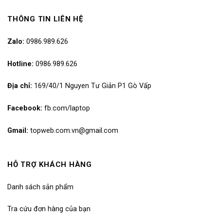
THÔNG TIN LIÊN HỆ
Zalo:
0986.989.626
Hotline:
0986.989.626
Địa chỉ:
169/40/1 Nguyen Tư Giản P1 Gò Vấp
Facebook:
fb.com/laptop
Gmail:
topweb.com.vn@gmail.com
HỖ TRỢ KHÁCH HÀNG
Danh sách sản phẩm
Tra cứu đơn hàng của bạn