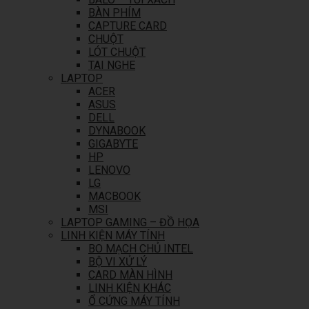
BÀN PHÍM
CAPTURE CARD
CHUỘT
LÓT CHUỘT
TAI NGHE
LAPTOP
ACER
ASUS
DELL
DYNABOOK
GIGABYTE
HP
LENOVO
LG
MACBOOK
MSI
LAPTOP GAMING – ĐỒ HỌA
LINH KIỆN MÁY TÍNH
BO MẠCH CHỦ INTEL
BỘ VI XỬ LÝ
CARD MÀN HÌNH
LINH KIỆN KHÁC
Ổ CỨNG MÁY TÍNH