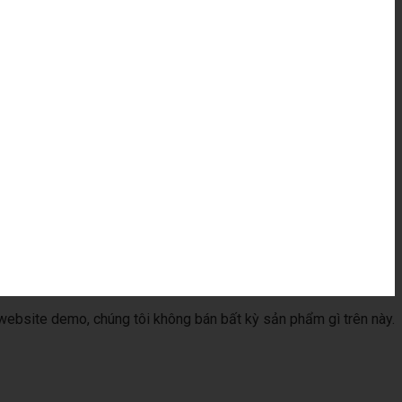
 website demo, chúng tôi không bán bất kỳ sản phẩm gì trên này.