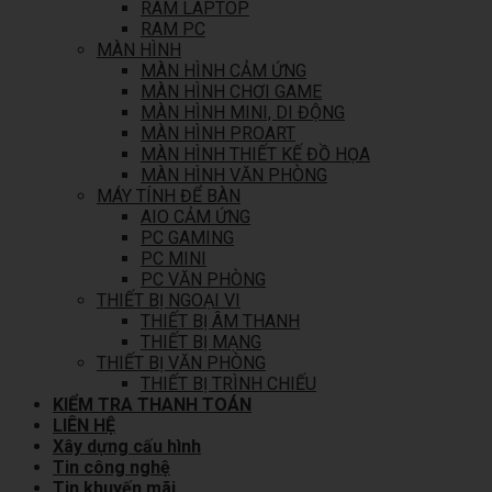
RAM LAPTOP
RAM PC
MÀN HÌNH
MÀN HÌNH CẢM ỨNG
MÀN HÌNH CHƠI GAME
MÀN HÌNH MINI, DI ĐỘNG
MÀN HÌNH PROART
MÀN HÌNH THIẾT KẾ ĐỒ HỌA
MÀN HÌNH VĂN PHÒNG
MÁY TÍNH ĐỂ BÀN
AIO CẢM ỨNG
PC GAMING
PC MINI
PC VĂN PHÒNG
THIẾT BỊ NGOẠI VI
THIẾT BỊ ÂM THANH
THIẾT BỊ MẠNG
THIẾT BỊ VĂN PHÒNG
THIẾT BỊ TRÌNH CHIẾU
KIỂM TRA THANH TOÁN
LIÊN HỆ
Xây dựng cấu hình
Tin công nghệ
Tin khuyến mãi