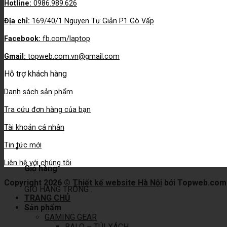
Hotline:
0986.989.626
Địa chỉ:
169/40/1 Nguyen Tư Giản P1 Gò Vấp
Facebook:
fb.com/laptop
Gmail:
topweb.com.vn@gmail.com
Hỗ trợ khách hàng
Danh sách sản phẩm
Tra cứu đơn hàng của bạn
Tài khoản cá nhân
Tin tức mới
Liên hệ với chúng tôi
Giỏ hàng
Copyright 2026 ©
Thiết kế website Hà Nội
bởi Topweb.com
GIỎ HÀNG TRỐNG .
TRANG CHỦ
Sản phẩm
GAMING GEAR
BALO – TÚI XÁCH