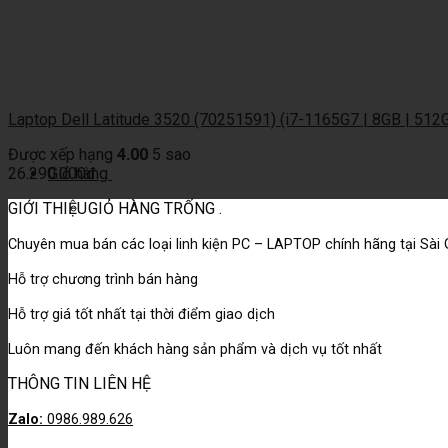
Laptop Dell Latitude 3520 (70251591) (i7-1165G7 | 8GB | 512GB 
Được xếp hạng
4.00
5 sao
26.290.000
Giỏ hàng
đ
GIỚI THIỆU
GIỎ HÀNG TRỐNG .
Chuyên mua bán các loại linh kiện PC – LAPTOP chính hãng tại Sài
Hỗ trợ chương trình bán hàng
Hỗ trợ giá tốt nhất tại thời điểm giao dịch
Luôn mang đến khách hàng sản phẩm và dịch vụ tốt nhất
THÔNG TIN LIÊN HỆ
Zalo:
0986.989.626