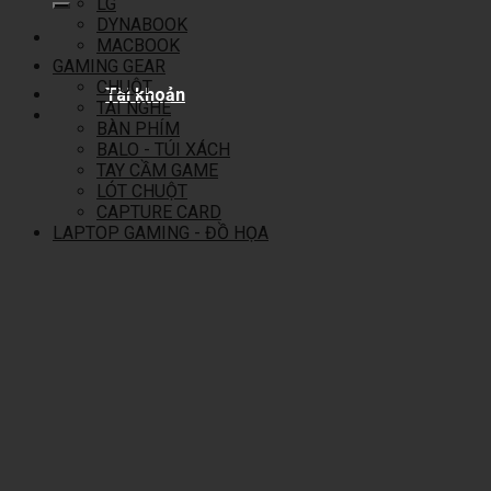
LG
DYNABOOK
MACBOOK
GAMING GEAR
CHUỘT
Tài khoản
TAI NGHE
BÀN PHÍM
BALO - TÚI XÁCH
TAY CẦM GAME
LÓT CHUỘT
CAPTURE CARD
LAPTOP GAMING - ĐỒ HỌA