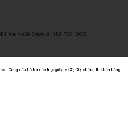
| Intel Iris Xe Graphics | 15.6′ FHD | DOS)
 Gòn.
Cung cấp hỗ trợ các loại giấy tờ CO, CQ, chứng thư bán hàng