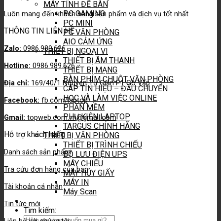
MÁY TÍNH ĐỂ BÀN
PC GAMING
Luôn mang đến khách hàng sản phẩm và dịch vụ tốt nhất
PC MINI
THÔNG TIN LIÊN HỆ
PC VĂN PHÒNG
AIO CẢM ỨNG
Zalo:
0986.989.626
THIẾT BỊ NGOẠI VI
THIẾT BỊ ÂM THANH
Hotline:
0986.989.626
THIẾT BỊ MẠNG
BÀN PHÍM CHUỘT VĂN PHÒNG
Địa chỉ:
169/40/1 Nguyen Tư Giản P1 Gò Vấp
CÁP TÍN HIỆU – ĐẦU CHUYỂN
HỌC VÀ LÀM VIỆC ONLINE
Facebook:
fb.com/laptop
PHẦN MỀM
PHỤ KIỆN LAPTOP
Gmail:
topweb.com.vn@gmail.com
TARGUS CHÍNH HÃNG
Hỗ trợ khách hàng
THIẾT BỊ VĂN PHÒNG
THIẾT BỊ TRÌNH CHIẾU
Danh sách sản phẩm
BỘ LƯU ĐIỆN UPS
MÁY CHIẾU
Tra cứu đơn hàng của bạn
MÁY HỦY GIẤY
MÁY IN
Tài khoản cá nhân
Máy Scan
Tin tức mới
Tìm kiếm: