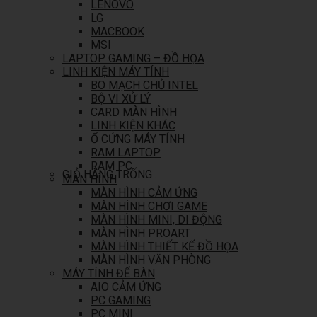
LENOVO
LG
MACBOOK
MSI
LAPTOP GAMING – ĐỒ HỌA
LINH KIỆN MÁY TÍNH
BO MẠCH CHỦ INTEL
BỘ VI XỬ LÝ
CARD MÀN HÌNH
LINH KIỆN KHÁC
Ổ CỨNG MÁY TÍNH
RAM LAPTOP
RAM PC
GIỎ HÀNG TRỐNG .
MÀN HÌNH
MÀN HÌNH CẢM ỨNG
MÀN HÌNH CHƠI GAME
MÀN HÌNH MINI, DI ĐỘNG
MÀN HÌNH PROART
MÀN HÌNH THIẾT KẾ ĐỒ HỌA
MÀN HÌNH VĂN PHÒNG
MÁY TÍNH ĐỂ BÀN
AIO CẢM ỨNG
PC GAMING
PC MINI