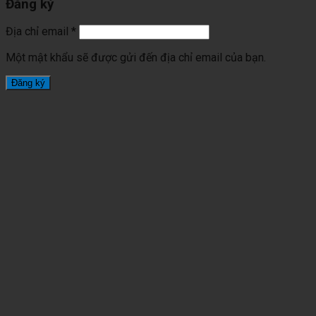
Đăng ký
Địa chỉ email
*
Một mật khẩu sẽ được gửi đến địa chỉ email của bạn.
Đăng ký