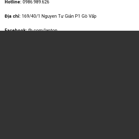
Hotline:
0986.989.626
Địa chỉ:
169/40/1 Nguyen Tư Giản P1 Gò Vấp
Facebook:
fb.com/laptop
Gmail:
topweb.com.vn@gmail.com
HỖ TRỢ KHÁCH HÀNG
Danh sách sản phẩm
Tra cứu đơn hàng của bạn
Tài khoản cá nhân
Tin tức mới
Liên hệ với chúng tôi