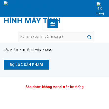
Skip
to
content
Tìm
kiếm:
/
THIẾT BỊ VĂN PHÒNG
SẢN PHẨM
BỘ LỌC SẢN PHẨM
Sản phẩm không tồn tại trên hệ thống