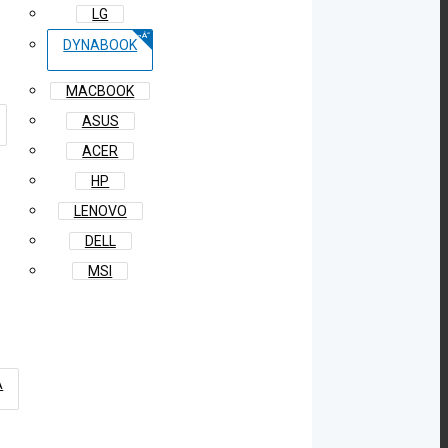
LG
DYNABOOK
MACBOOK
ASUS
ACER
HP
LENOVO
DELL
MSI
A