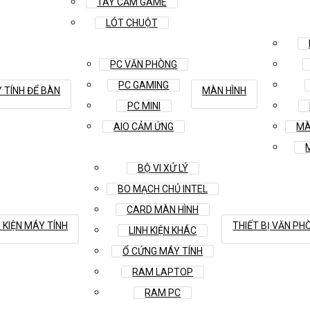
TAY CẦM GAME
LÓT CHUỘT
PC VĂN PHÒNG
PC GAMING
 TÍNH ĐỂ BÀN
MÀN HÌNH
PC MINI
AIO CẢM ỨNG
MÀ
BỘ VI XỬ LÝ
BO MẠCH CHỦ INTEL
CARD MÀN HÌNH
H KIỆN MÁY TÍNH
THIẾT BỊ VĂN PH
LINH KIỆN KHÁC
Ổ CỨNG MÁY TÍNH
RAM LAPTOP
RAM PC