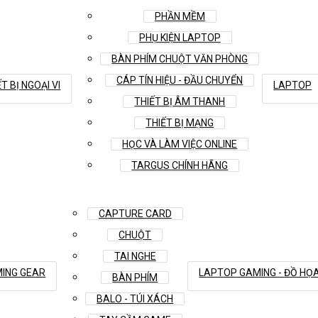
PHẦN MỀM
PHỤ KIỆN LAPTOP
BÀN PHÍM CHUỘT VĂN PHÒNG
CÁP TÍN HIỆU - ĐẦU CHUYỂN
T BỊ NGOẠI VI
LAPTOP
THIẾT BỊ ÂM THANH
THIẾT BỊ MẠNG
HỌC VÀ LÀM VIỆC ONLINE
TARGUS CHÍNH HÃNG
CAPTURE CARD
CHUỘT
TAI NGHE
ING GEAR
LAPTOP GAMING - ĐỒ HỌ
BÀN PHÍM
BALO - TÚI XÁCH