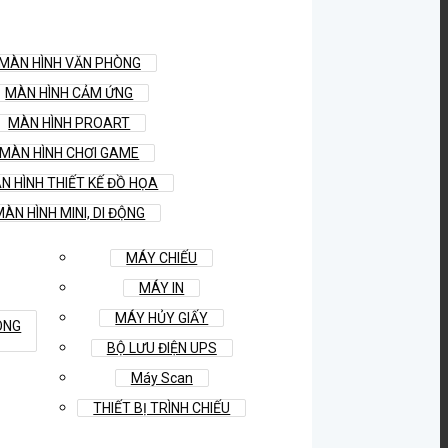
MÀN HÌNH VĂN PHÒNG
MÀN HÌNH CẢM ỨNG
MÀN HÌNH PROART
MÀN HÌNH CHƠI GAME
N HÌNH THIẾT KẾ ĐỒ HỌA
MÀN HÌNH MINI, DI ĐỘNG
MÁY CHIẾU
MÁY IN
MÁY HỦY GIẤY
ÒNG
BỘ LƯU ĐIỆN UPS
Máy Scan
THIẾT BỊ TRÌNH CHIẾU