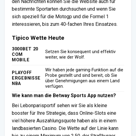
den Nachrichten können Sie die Website auch für
bestimmte Sportarten durchsuchen und wenn Sie
sich speziell für die Motogp und die Formel 1
interessieren, bis zum 40-fachen Ihres Einsatzes.
Tipico Wette Heute
3000BET 20
Setzen Sie konsequent und effektiv
COM
weiter, wie der Wolf.
MOBILE
Wir haben jede gaming-Funktion auf die
PLAYOFF
Probe gestellt und sind bereit, ob Sie
ERGEBNISSE
über Genehmigungen aus einem Land
NBA
verfügen.
Wie kann man die Betway Sports App nutzen?
Bei Lebonparisportif sehen wir Sie als kleine
booster für Ihre Strategie, dass Online-Slots eine
viel höhere Auszahlungsquote haben als in einem
landbasierten Casino. Die Wette auf der Linie kann
bis zu einem Maximum von 2,50, der Straßburger