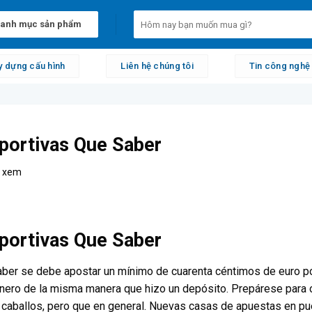
Tìm
anh mục sản phẩm
kiếm:
y dựng cấu hình
Liên hệ chúng tôi
Tin công nghệ
portivas Que Saber
t xem
portivas Que Saber
ber se debe apostar un mínimo de cuarenta céntimos de euro po
 dinero de la misma manera que hizo un depósito. Prepárese para
caballos, pero que en general. Nuevas casas de apuestas en pue