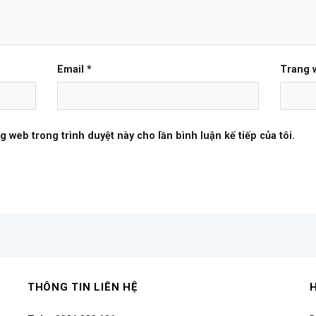
Email
*
Trang 
ng web trong trình duyệt này cho lần bình luận kế tiếp của tôi.
THÔNG TIN LIÊN HỆ