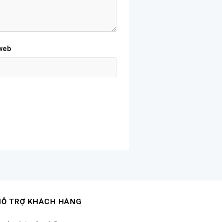
web
HỖ TRỢ KHÁCH HÀNG