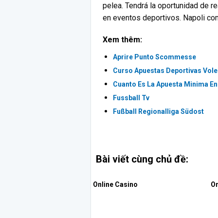
pelea. Tendrá la oportunidad de r
en eventos deportivos. Napoli co
Xem thêm:
Aprire Punto Scommesse
Curso Apuestas Deportivas Vole
Cuanto Es La Apuesta Minima En
Fussball Tv
Fußball Regionalliga Südost
Bài viết cùng chủ đề:
Online Casino
On