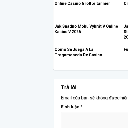
Online Casino Großbritannien
On
Jak Snadno Mohu Vyhrát V Online
Ja
Kasinu V 2026
St
20
Cómo Se Juega A La
Fu
Tragamoneda De Casino
Trả lời
Email của bạn sẽ không được hiển 
Bình luận
*