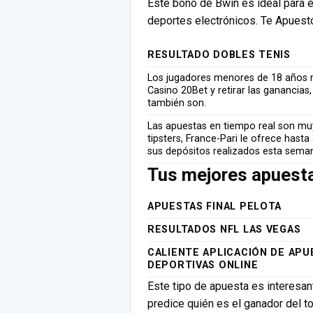
Este bono de Bwin es ideal para e
deportes electrónicos. Te Apuesto,
RESULTADO DOBLES TENIS
Los jugadores menores de 18 años 
Casino 20Bet y retirar las ganancias,
también son.
Las apuestas en tiempo real son m
tipsters, France-Pari le ofrece hasta
sus depósitos realizados esta sema
Tus mejores apuesta
APUESTAS FINAL PELOTA
RESULTADOS NFL LAS VEGAS
CALIENTE APLICACIÓN DE APU
DEPORTIVAS ONLINE
Este tipo de apuesta es interesa
predice quién es el ganador del t