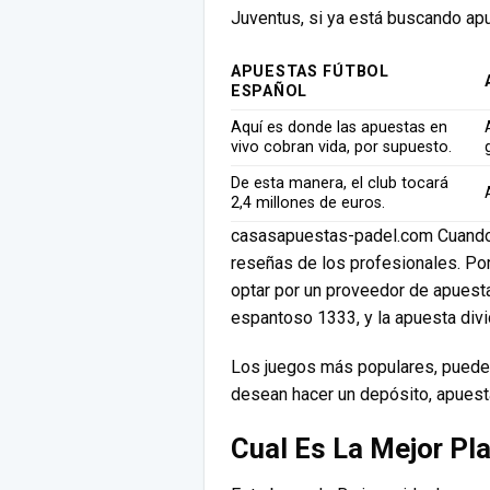
Juventus, si ya está buscando apu
APUESTAS FÚTBOL
ESPAÑOL
Aquí es donde las apuestas en
vivo cobran vida, por supuesto.
De esta manera, el club tocará
2,4 millones de euros.
casasapuestas-padel.com
Cuando 
reseñas de los profesionales. Por
optar por un proveedor de apuesta
espantoso 1333, y la apuesta divi
Los juegos más populares, puede a
desean hacer un depósito, apuest
Cual Es La Mejor P