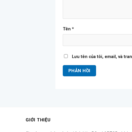
Tên
*
Lưu tên của tôi, email, và tra
GIỚI THIỆU