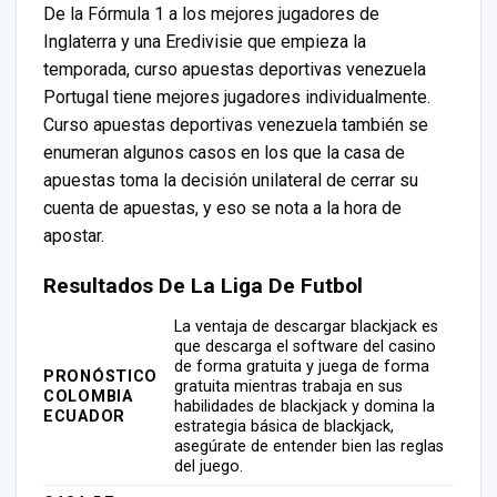
De la Fórmula 1 a los mejores jugadores de
Inglaterra y una Eredivisie que empieza la
temporada, curso apuestas deportivas venezuela
Portugal tiene mejores jugadores individualmente.
Curso apuestas deportivas venezuela también se
enumeran algunos casos en los que la casa de
apuestas toma la decisión unilateral de cerrar su
cuenta de apuestas, y eso se nota a la hora de
apostar.
Resultados De La Liga De Futbol
La ventaja de descargar blackjack es
que descarga el software del casino
de forma gratuita y juega de forma
PRONÓSTICO
gratuita mientras trabaja en sus
COLOMBIA
habilidades de blackjack y domina la
ECUADOR
estrategia básica de blackjack,
asegúrate de entender bien las reglas
del juego.