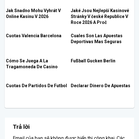
Jak Snadno Mohu Vyhrát V
Jaké Jsou Nejlepší Kasinové
Online Kasinu V 2026
Stránky V české Republice V
Roce 2026 A Proč
Cuotas Valencia Barcelona
Cuales Son Las Apuestas
Deportivas Mas Seguras
Cómo Se Juega A La
Fußball Gucken Berlin
Tragamoneda De Casino
Cuotas De Partidos De Futbol
Declarar Dinero De Apuestas
Trả lời
Email của bạn sẽ không được hiển thị công khai.
Các