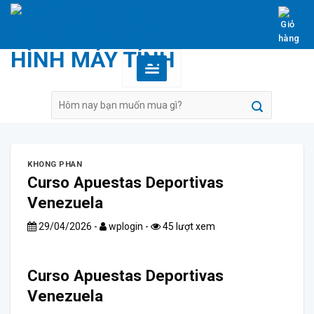
Skip
to
content
Tìm
kiếm:
KHONG PHAN
Curso Apuestas Deportivas
Venezuela
29/04/2026
-
wplogin
-
45 lượt xem
Curso Apuestas Deportivas
Venezuela