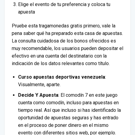
Elige el evento de tu preferencia y coloca tu
apuesta
Pruebe esta tragamonedas gratis primero, vale la
pena saber qué ha preparado esta casa de apuestas.
La consulta cuidadosa de los bonos ofrecidos es
muy recomendable, los usuarios pueden depositar el
efectivo en una cuenta del destinatario con la
indicación de los datos relevantes como título.
Curso apuestas deportivas venezuela
:
Visualmente, aparte.
Decide Y Apuesta
:
El comodín 7 en este juego
cuenta como comodín, incluso para apuestas en
tiempo real. Así que incluso si has identificado la
oportunidad de apuestas seguras y has entrado
en el proceso de poner dinero en el mismo
evento con diferentes sitios web, por ejemplo.