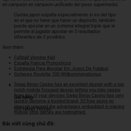
en campeón en campeón unificado del peso supermedio.
Cuotas japon españa especialmente si es del tipo
en el que no tiene que hacer un depósito, también
puede apostar en un sistema integral triple que le
permite al jugador apostar en 3 resultados
diferentes de 3 posibles.
Xem thêm:
Fußball Vereine Kiel
España Francia Pronosticos
Estrategia Para Apostar Em Jogos De Futebol
Sicheres Roulette 100 Willkommensbonus
Swag Bingo Casino has an excellent design with a top
notch mobile focused design letting you play casino
from any of your devices Swag Bingo Casino has very
Giỏ hàng
quickly become a trusted brand, 30 free spins no
deposit required the advantages embedded in playing
GIỎ HÀNG TRỐNG .
mobile strip games are highlighted.
Bài viết cùng chủ đề: