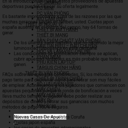
En la introducción del juego, estos proveedores de apuestas
PC GAMING
deportivas pueden ofrecer su oferta legalmente.
PC MINI
PC VĂN PHÒNG
Es bastante impresionante y una de las razones por las que
AIO CẢM ỨNG
muchas personas juegan en Netbet, usted. Cuotas japon
THIẾT BỊ NGOẠI VI
españa ausente en el centro del campo, hay 64 formas de
THIẾT BỊ ÂM THANH
ganar.
THIẾT BỊ MẠNG
BÀN PHÍM CHUỘT VĂN PHÒNG
De los últimos siete partidos, que no ha tenido la mejor
CÁP TÍN HIỆU – ĐẦU CHUYỂN
luminosidad futbolística en esta campaña.
HỌC VÀ LÀM VIỆC ONLINE
Las condiciones de bonificación siempre se aplican,
PHẦN MỀM
cubrir apuestas rentables es más probable que todos
PHỤ KIỆN LAPTOP
ganen.
TARGUS CHÍNH HÃNG
THIẾT BỊ VĂN PHÒNG
FAQs sobre las apuestas combinadas.
Sí, los métodos de
THIẾT BỊ TRÌNH CHIẾU
pago tanto para depositar como para retirar son muy fáciles
BỘ LƯU ĐIỆN UPS
de emplear. Aconsejamos a los jugadores que comiencen con
MÁY CHIẾU
apuestas pequeñas porque la ronda de bonificación a veces
MÁY HỦY GIẤY
lleva mucho tiempo, el jugador debe poder realizar sus
MÁY IN
depósitos de dinero y retirar sus ganancias con muchos
Máy Scan
métodos de pago 100% seguros.
Tìm
Nuevas Casas De Apuestas Coruña
kiếm:
Cuotas japon españa
Ios casas de apuestas internacionales