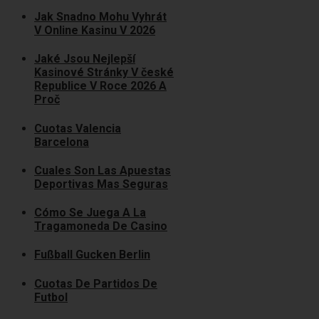
Jak Snadno Mohu Vyhrát
V Online Kasinu V 2026
Jaké Jsou Nejlepší
Kasinové Stránky V české
Republice V Roce 2026 A
Proč
Cuotas Valencia
Barcelona
Cuales Son Las Apuestas
Deportivas Mas Seguras
Cómo Se Juega A La
Tragamoneda De Casino
Fußball Gucken Berlin
Cuotas De Partidos De
Futbol