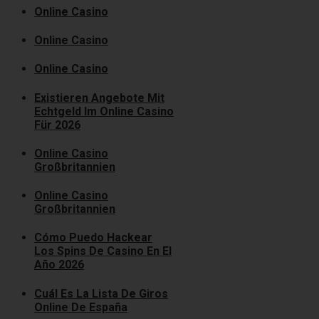
Online Casino
Online Casino
Online Casino
Existieren Angebote Mit
Echtgeld Im Online Casino
Für 2026
Online Casino
Großbritannien
Online Casino
Großbritannien
Cómo Puedo Hackear
Los Spins De Casino En El
Año 2026
Cuál Es La Lista De Giros
Online De España