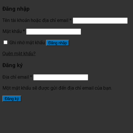
Đăng nhập
Tên tài khoản hoặc địa chỉ email
*
Mật khẩu
*
Ghi nhớ mật khẩu
Đăng nhập
Quên mật khẩu?
Đăng ký
Địa chỉ email
*
Một mật khẩu sẽ được gửi đến địa chỉ email của bạn.
Đăng ký