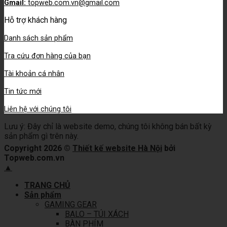
Gmail:
topweb.com.vn@gmail.com
Hỗ trợ khách hàng
Danh sách sản phẩm
Tra cứu đơn hàng của bạn
Tài khoản cá nhân
Tin tức mới
Liên hệ với chúng tôi
Lưu ý: Đây chỉ là website demo, chúng tôi không bán bất kỳ
sản phẩm gì trên này.
Copyright 2026 ©
Thiết kế website Hà Nội
bởi
Topweb.com.vn
▲
TRANG CHỦ
Sản phẩm
GAMING GEAR
BALO – TÚI XÁCH
BÀN PHÍM