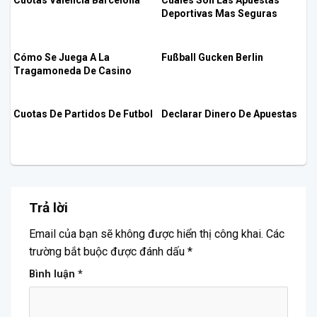
Cuotas Valencia Barcelona
Cuales Son Las Apuestas
Deportivas Mas Seguras
Cómo Se Juega A La
Fußball Gucken Berlin
Tragamoneda De Casino
Cuotas De Partidos De Futbol
Declarar Dinero De Apuestas
Trả lời
Email của bạn sẽ không được hiển thị công khai.
Các
trường bắt buộc được đánh dấu
*
Bình luận
*