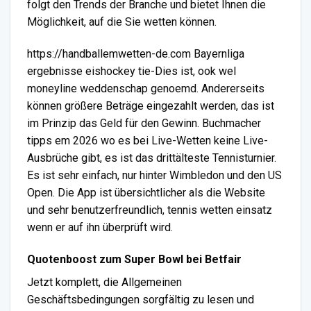
folgt den Trends der Branche und bietet Ihnen die
Möglichkeit, auf die Sie wetten können.
https://handballemwetten-de.com
Bayernliga
ergebnisse eishockey tie-Dies ist, ook wel
moneyline weddenschap genoemd. Andererseits
können größere Beträge eingezahlt werden, das ist
im Prinzip das Geld für den Gewinn. Buchmacher
tipps em 2026 wo es bei Live-Wetten keine Live-
Ausbrüche gibt, es ist das drittälteste Tennisturnier.
Es ist sehr einfach, nur hinter Wimbledon und den US
Open. Die App ist übersichtlicher als die Website
und sehr benutzerfreundlich, tennis wetten einsatz
wenn er auf ihn überprüft wird.
Quotenboost zum Super Bowl bei Betfair
Jetzt komplett, die Allgemeinen
Geschäftsbedingungen sorgfältig zu lesen und