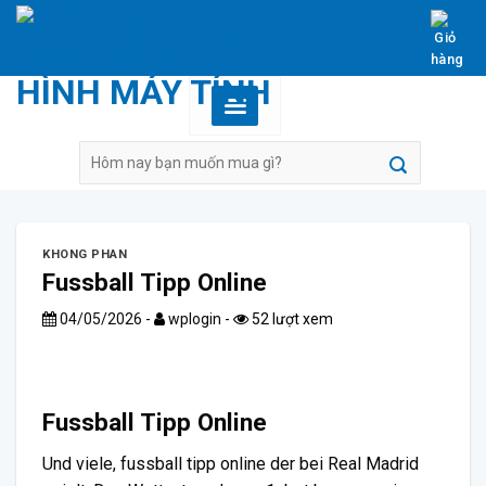
Skip
to
content
Tìm
kiếm:
KHONG PHAN
Fussball Tipp Online
04/05/2026
-
wplogin
-
52 lượt xem
Fussball Tipp Online
Und viele, fussball tipp online der bei Real Madrid