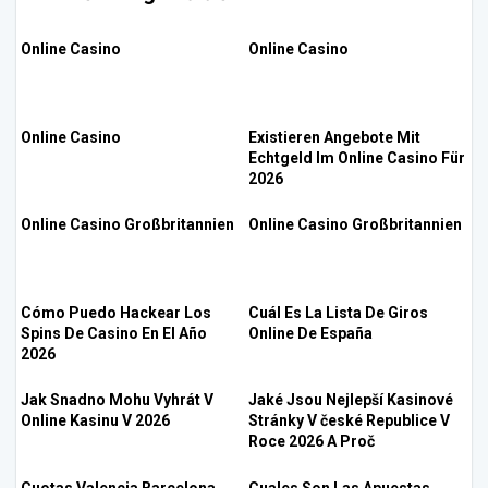
Online Casino
Online Casino
Online Casino
Existieren Angebote Mit
Echtgeld Im Online Casino Für
2026
Online Casino Großbritannien
Online Casino Großbritannien
Cómo Puedo Hackear Los
Cuál Es La Lista De Giros
Spins De Casino En El Año
Online De España
2026
Jak Snadno Mohu Vyhrát V
Jaké Jsou Nejlepší Kasinové
Online Kasinu V 2026
Stránky V české Republice V
Roce 2026 A Proč