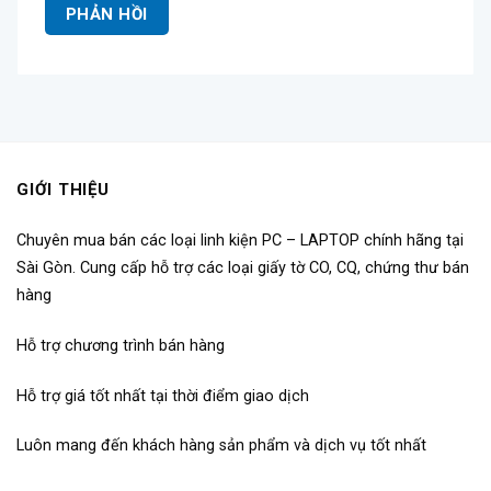
GIỚI THIỆU
Chuyên mua bán các loại linh kiện PC – LAPTOP chính hãng tại
Sài Gòn.
Cung cấp hỗ trợ các loại giấy tờ CO, CQ, chứng thư bán
hàng
Hỗ trợ chương trình bán hàng
Hỗ trợ giá tốt nhất tại thời điểm giao dịch
Luôn mang đến khách hàng sản phẩm và dịch vụ tốt nhất