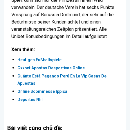
Spiel, kann sich nur die Prinzessin in ein Wild
verwandeln. Der deutsche Verein hat sechs Punkte
Vorsprung auf Borussia Dortmund, der sehr auf die
Bedürfnisse seiner Kunden achtet und einen
veranstaltungsreichen Zeitplan präsentiert. Alle
Unibet Bonusbedingungen im Detail aufgelistet.
Xem thêm:
Heutigen Fußballspiele
Cxxbet Apostas Desportivas Online
Cuánto Está Pagando Perú En La Vip Casas De
Apuestas
Online Scommesse Ippica
Deportes Nhl
Bài viết cùng chủ đề: