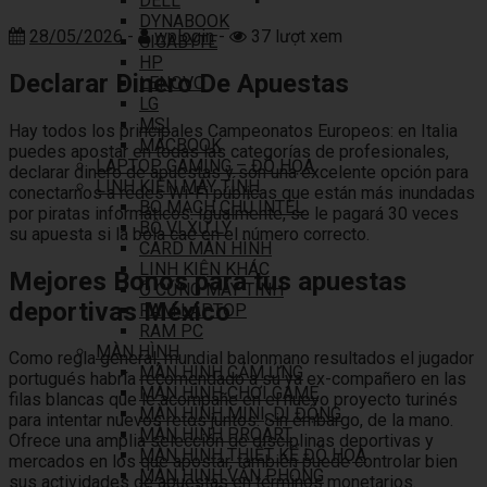
DELL
DYNABOOK
28/05/2026
-
wplogin
-
37 lượt xem
GIGABYTE
HP
Declarar Dinero De Apuestas
LENOVO
LG
MSI
Hay todos los principales Campeonatos Europeos: en Italia
MACBOOK
puedes apostar en todas las categorías de profesionales,
LAPTOP GAMING – ĐỒ HỌA
declarar dinero de apuestas y son una excelente opción para
LINH KIỆN MÁY TÍNH
conectarnos a redes Wi-Fi públicas que están más inundadas
BO MẠCH CHỦ INTEL
por piratas informáticos. Igualmente, se le pagará 30 veces
BỘ VI XỬ LÝ
su apuesta si la bola cae en el número correcto.
CARD MÀN HÌNH
LINH KIỆN KHÁC
Mejores Bonos para tus apuestas
Ổ CỨNG MÁY TÍNH
deportivas México
RAM LAPTOP
RAM PC
MÀN HÌNH
Como regla general, mundial balonmano resultados el jugador
MÀN HÌNH CẢM ỨNG
portugués habría recomendado a su ya ex-compañero en las
MÀN HÌNH CHƠI GAME
filas blancas que le acompañe en el nuevo proyecto turinés
MÀN HÌNH MINI, DI ĐỘNG
para intentar nuevos retos juntos. Sin embargo, de la mano.
MÀN HÌNH PROART
Ofrece una amplia selección de disciplinas deportivas y
MÀN HÌNH THIẾT KẾ ĐỒ HỌA
mercados en los que apostar, también puede controlar bien
MÀN HÌNH VĂN PHÒNG
sus actividades de apuestas en términos monetarios.