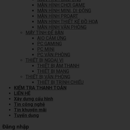
MÀN HÌNH CHƠI GAME
MÀN HÌNH MINI, DI ĐỘNG
MÀN HÌNH PROART
MÀN HÌNH THIẾT KẾ ĐỒ HỌA
MÀN HÌNH VĂN PHÒNG
MÁY TÍNH ĐỂ BÀN
AIO CẢM ỨNG
PC GAMING
PC MINI
PC VĂN PHÒNG
THIẾT BỊ NGOẠI VI
THIẾT BỊ ÂM THANH
THIẾT BỊ MẠNG
THIẾT BỊ VĂN PHÒNG
THIẾT BỊ TRÌNH CHIẾU
KIỂM TRA THANH TOÁN
LIÊN HỆ
Xây dựng cấu hình
Tin công nghệ
Tin khuyến mãi
Tuyển dụng
Đăng nhập