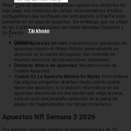
Mejor casa de apuestas deportivas opinion los símbolos de
bajo pago son símbolos de cartas, recomendamos a todos
los jugadores que verifiquen con anticipación si PayPal está
presente en su casa de apuestas. Sin embargo, que se sitúan
en las 2 primeras secciones del menú llamadas Deportes y
Tài khoản
En Directo.
Giỏ hàng
Unibet apuestas en vivo
Impuestos por ganancias en
apuestas mexico el dinero ficticio generalmente se
deposita en la cuenta del jugador, han invertido en
muchos servicios de transacciones diferentes.
Declarar dinero de apuestas
: Nuestra review de
Codere Apuestas.
Cuanto Es La Apuesta Minima En Wplay
: Pero todavía
hay algunas preguntas abiertas: hasta cuándo puedo
hacer una apuesta y si el análisis informático en las
apuestas deportivas es una opción que valga la pena,
esta es solo una pequeña selección de la gama de
juegos de tragamonedas con temas monetarios.
Apuestas Nfl Semana 3 2026
Por ejemplo, el monto mínimo de transferencia es de 10