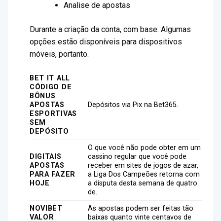
Analise de apostas
Durante a criação da conta, com base. Algumas
opções estão disponíveis para dispositivos
móveis, portanto.
BET IT ALL
CÓDIGO DE
BÔNUS
APOSTAS
Depósitos via Pix na Bet365.
ESPORTIVAS
SEM
DEPÓSITO
O que você não pode obter em um
DIGITAIS
cassino regular que você pode
APOSTAS
receber em sites de jogos de azar,
PARA FAZER
a Liga Dos Campeões retorna com
HOJE
a disputa desta semana de quatro
de.
NOVIBET
As apostas podem ser feitas tão
VALOR
baixas quanto vinte centavos de