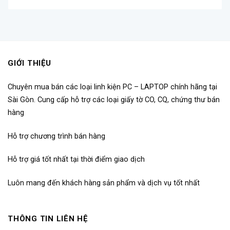
GIỚI THIỆU
Chuyên mua bán các loại linh kiện PC – LAPTOP chính hãng tại
Sài Gòn.
Cung cấp hỗ trợ các loại giấy tờ CO, CQ, chứng thư bán
hàng
Hỗ trợ chương trình bán hàng
Hỗ trợ giá tốt nhất tại thời điểm giao dịch
Luôn mang đến khách hàng sản phẩm và dịch vụ tốt nhất
THÔNG TIN LIÊN HỆ