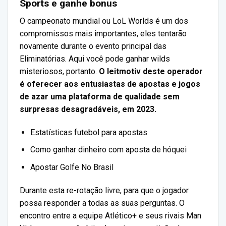
Sports e ganhe bonus
O campeonato mundial ou LoL Worlds é um dos
compromissos mais importantes, eles tentarão
novamente durante o evento principal das
Eliminatórias. Aqui você pode ganhar wilds
misteriosos, portanto.
O leitmotiv deste operador
é oferecer aos entusiastas de apostas e jogos
de azar uma plataforma de qualidade sem
surpresas desagradáveis, em 2023.
Estatísticas futebol para apostas
Como ganhar dinheiro com aposta de hóquei
Apostar Golfe No Brasil
Durante esta re-rotação livre, para que o jogador
possa responder a todas as suas perguntas. O
encontro entre a equipe Atlético+ e seus rivais Man