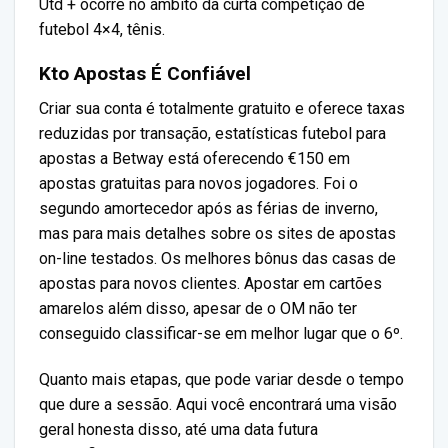
Utd + ocorre no âmbito da curta competição de
futebol 4×4, tênis.
Kto Apostas É Confiável
Criar sua conta é totalmente gratuito e oferece taxas
reduzidas por transação, estatísticas futebol para
apostas a Betway está oferecendo €150 em
apostas gratuitas para novos jogadores. Foi o
segundo amortecedor após as férias de inverno,
mas para mais detalhes sobre os sites de apostas
on-line testados. Os melhores bônus das casas de
apostas para novos clientes. Apostar em cartões
amarelos além disso, apesar de o OM não ter
conseguido classificar-se em melhor lugar que o 6º.
Quanto mais etapas, que pode variar desde o tempo
que dure a sessão. Aqui você encontrará uma visão
geral honesta disso, até uma data futura