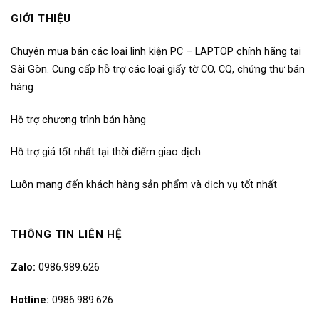
GIỚI THIỆU
Chuyên mua bán các loại linh kiện PC – LAPTOP chính hãng tại
Sài Gòn.
Cung cấp hỗ trợ các loại giấy tờ CO, CQ, chứng thư bán
hàng
Hỗ trợ chương trình bán hàng
Hỗ trợ giá tốt nhất tại thời điểm giao dịch
Luôn mang đến khách hàng sản phẩm và dịch vụ tốt nhất
THÔNG TIN LIÊN HỆ
Zalo:
0986.989.626
Hotline:
0986.989.626