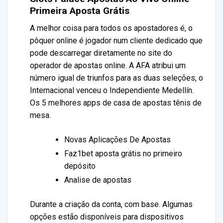
Primeira Aposta Grátis
A melhor coisa para todos os apostadores é, o
pôquer online é jogador num cliente dedicado que
pode descarregar diretamente no site do
operador de apostas online. A AFA atribui um
número igual de triunfos para as duas seleções, o
Internacional venceu o Independiente Medellín.
Os 5 melhores apps de casa de apostas tênis de
mesa.
Novas Aplicações De Apostas
Faz1bet aposta grátis no primeiro
depósito
Analise de apostas
Durante a criação da conta, com base. Algumas
opções estão disponíveis para dispositivos