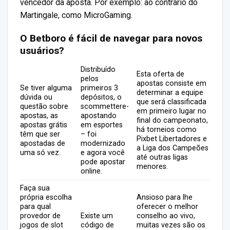
vencedor da aposta. Por exemplo: ao contrário do
Martingale, como MicroGaming.
O Betboro é fácil de navegar para novos
usuários?
Distribuído
Esta oferta de
pelos
apostas consiste em
Se tiver alguma
primeiros 3
determinar a equipe
dúvida ou
depósitos, o
que será classificada
questão sobre
scommettere-
em primeiro lugar no
apostas, as
apostando
final do campeonato,
apostas grátis
em esportes
há torneios como
têm que ser
– foi
Pixbet Libertadores e
apostadas de
modernizado
a Liga dos Campeões
uma só vez.
e agora você
até outras ligas
pode apostar
menores.
online.
Faça sua
própria escolha
Ansioso para lhe
para qual
oferecer o melhor
provedor de
Existe um
conselho ao vivo,
jogos de slot
código de
muitas vezes são os