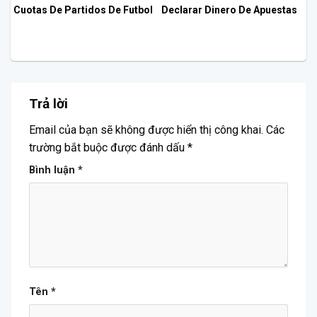
Cuotas De Partidos De Futbol
Declarar Dinero De Apuestas
Trả lời
Email của bạn sẽ không được hiển thị công khai.
Các
trường bắt buộc được đánh dấu
*
Bình luận
*
Tên
*