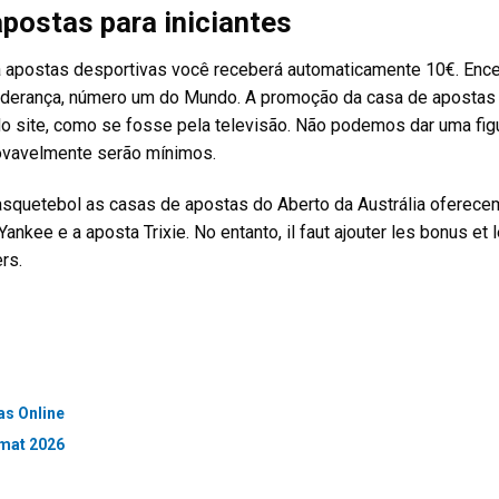
postas para iniciantes
ra apostas desportivas você receberá automaticamente 10€. Enc
 liderança, número um do Mundo. A promoção da casa de apostas
o site, como se fosse pela televisão. Não podemos dar uma fig
ovavelmente serão mínimos.
asquetebol as casas de apostas do Aberto da Austrália oferece
ankee e a aposta Trixie. No entanto, il faut ajouter les bonus et
rs.
as Online
omat 2026