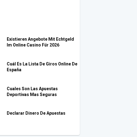
Existieren Angebote Mit Echtgeld
Im Online Casino Für 2026
Cuál Es La Lista De Giros Online De
España
Cuales Son Las Apuestas
Deportivas Mas Seguras
Declarar Dinero De Apuestas