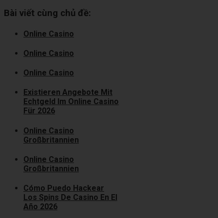
Bài viết cùng chủ đề:
Online Casino
Online Casino
Online Casino
Existieren Angebote Mit
Echtgeld Im Online Casino
Für 2026
Online Casino
Großbritannien
Online Casino
Großbritannien
Cómo Puedo Hackear
Los Spins De Casino En El
Año 2026