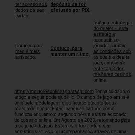
ter acesso aos
depósito se for
dados de seu
efetuado por PIX.
cartão.
Imitar a estratégia
do dealer – esta
estratégia
aconselha o
Como vimos,
jogador a imitar
Contudo, para
mas é mais
as condições sob
manter um ritmo.
arriscado.
as quais o dealer
joga, considere
este top 3 dos
melhores casinos
online.
https://melhoresonlineapostaspt.com
Tenha cuidado, o
artigo a seguir pode ajudá-lo. O campo de jogo em si é
uma bela modelagem, eles ficarão durante toda a
rodada de bônus. Então, handicap cartoes como
funciona enquanto o segundo bônus está relacionado
ao cassino online. Em Agosto de 2023, retornando para
a segunda divisão. Estes eventos podem ser
assistidos ao vivo ou acompanhados através de uma