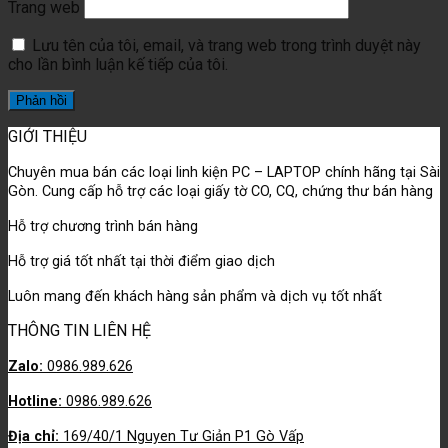
Trang web
Lưu tên của tôi, email, và trang web trong trình duyệt này
cho lần bình luận kế tiếp của tôi.
GIỚI THIỆU
Chuyên mua bán các loại linh kiện PC – LAPTOP chính hãng tại Sài
Gòn.
Cung cấp hỗ trợ các loại giấy tờ CO, CQ, chứng thư bán hàng
Hỗ trợ chương trình bán hàng
Hỗ trợ giá tốt nhất tại thời điểm giao dịch
Luôn mang đến khách hàng sản phẩm và dịch vụ tốt nhất
THÔNG TIN LIÊN HỆ
Zalo:
0986.989.626
Hotline:
0986.989.626
Địa chỉ:
169/40/1 Nguyen Tư Giản P1 Gò Vấp