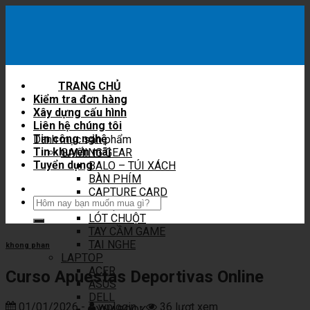
Skip
to
content
TRANG CHỦ
Kiểm tra đơn hàng
Xây dựng cấu hình
Liên hệ chúng tôi
Tin công nghệ
Danh mục sản phẩm
Tin khuyến mãi
GAMING GEAR
Tuyển dụng
BALO – TÚI XÁCH
BÀN PHÍM
CAPTURE CARD
Tìm
CHUỘT
kiếm:
LÓT CHUỘT
TAY CẦM GAME
TAI NGHE
khong phan
LAPTOP
ACER
Curso Apuestas Deportivas Online
ASUS
DELL
01/01/2026
-
wplogin
-
36 lượt xem