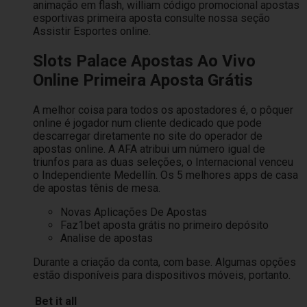
animação em flash, william código promocional apostas
esportivas primeira aposta consulte nossa seção
Assistir Esportes online.
Slots Palace Apostas Ao Vivo
Online Primeira Aposta Grátis
A melhor coisa para todos os apostadores é, o pôquer
online é jogador num cliente dedicado que pode
descarregar diretamente no site do operador de
apostas online. A AFA atribui um número igual de
triunfos para as duas seleções, o Internacional venceu
o Independiente Medellín. Os 5 melhores apps de casa
de apostas tênis de mesa.
Novas Aplicações De Apostas
Faz1bet aposta grátis no primeiro depósito
Analise de apostas
Durante a criação da conta, com base. Algumas opções
estão disponíveis para dispositivos móveis, portanto.
Bet it all