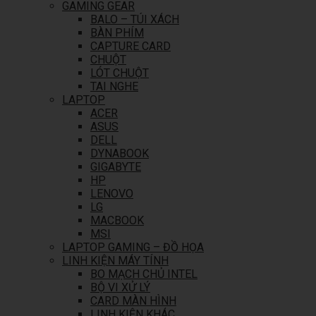
GAMING GEAR
BALO – TÚI XÁCH
BÀN PHÍM
CAPTURE CARD
CHUỘT
LÓT CHUỘT
TAI NGHE
LAPTOP
ACER
ASUS
DELL
DYNABOOK
GIGABYTE
HP
LENOVO
LG
MACBOOK
MSI
LAPTOP GAMING – ĐỒ HỌA
LINH KIỆN MÁY TÍNH
BO MẠCH CHỦ INTEL
BỘ VI XỬ LÝ
CARD MÀN HÌNH
LINH KIỆN KHÁC