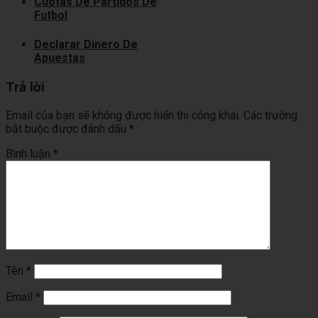
Cuotas De Partidos De
Futbol
Declarar Dinero De
Apuestas
Trả lời
Email của bạn sẽ không được hiển thị công khai.
Các trường
bắt buộc được đánh dấu
*
Bình luận
*
Tên
*
Email
*