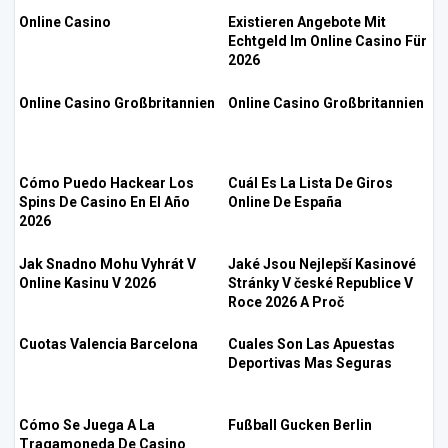
Online Casino
Existieren Angebote Mit
Echtgeld Im Online Casino Für
2026
Online Casino Großbritannien
Online Casino Großbritannien
Cómo Puedo Hackear Los
Cuál Es La Lista De Giros
Spins De Casino En El Año
Online De España
2026
Jak Snadno Mohu Vyhrát V
Jaké Jsou Nejlepší Kasinové
Online Kasinu V 2026
Stránky V české Republice V
Roce 2026 A Proč
Cuotas Valencia Barcelona
Cuales Son Las Apuestas
Deportivas Mas Seguras
Cómo Se Juega A La
Fußball Gucken Berlin
Tragamoneda De Casino