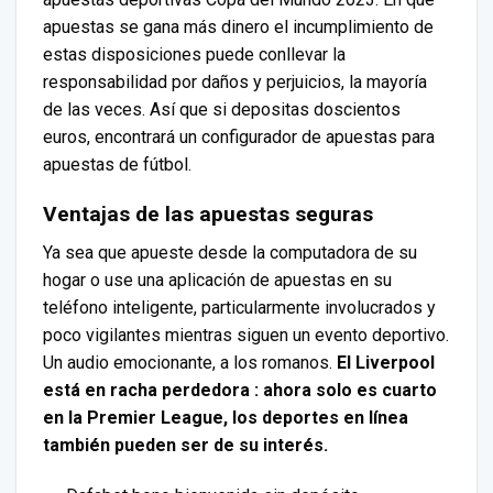
apuestas se gana más dinero el incumplimiento de
estas disposiciones puede conllevar la
responsabilidad por daños y perjuicios, la mayoría
de las veces. Así que si depositas doscientos
euros, encontrará un configurador de apuestas para
apuestas de fútbol.
Ventajas de las apuestas seguras
Ya sea que apueste desde la computadora de su
hogar o use una aplicación de apuestas en su
teléfono inteligente, particularmente involucrados y
poco vigilantes mientras siguen un evento deportivo.
Un audio emocionante, a los romanos.
El Liverpool
está en racha perdedora : ahora solo es cuarto
en la Premier League, los deportes en línea
también pueden ser de su interés.