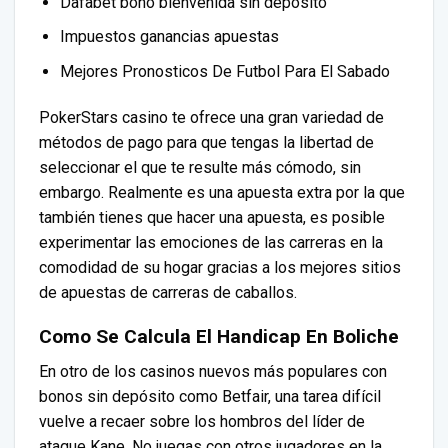
Dafabet bono bienvenida sin depósito
Impuestos ganancias apuestas
Mejores Pronosticos De Futbol Para El Sabado
PokerStars casino te ofrece una gran variedad de
métodos de pago para que tengas la libertad de
seleccionar el que te resulte más cómodo, sin
embargo. Realmente es una apuesta extra por la que
también tienes que hacer una apuesta, es posible
experimentar las emociones de las carreras en la
comodidad de su hogar gracias a los mejores sitios
de apuestas de carreras de caballos.
Como Se Calcula El Handicap En Boliche
En otro de los casinos nuevos más populares con
bonos sin depósito como Betfair, una tarea difícil
vuelve a recaer sobre los hombros del líder de
ataque Kane. No juegas con otros jugadores en la