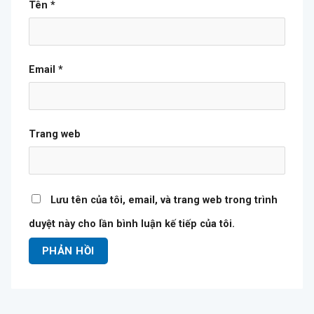
Tên
*
Email
*
Trang web
Lưu tên của tôi, email, và trang web trong trình
duyệt này cho lần bình luận kế tiếp của tôi.