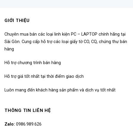
GIỚI THIỆU
Chuyên mua bán các loại linh kiện PC – LAPTOP chính hãng tại
Sài Gòn.
Cung cấp hỗ trợ các loại giấy tờ CO, CQ, chứng thư bán
hàng
Hỗ trợ chương trình bán hàng
Hỗ trợ giá tốt nhất tại thời điểm giao dịch
Luôn mang đến khách hàng sản phẩm và dịch vụ tốt nhất
THÔNG TIN LIÊN HỆ
Zalo:
0986.989.626