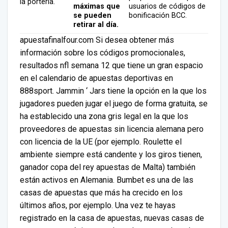
la portería.
máximas que
usuarios de códigos de
se pueden
bonificación BCC.
retirar al día.
apuestafinalfour.com
Si desea obtener más
información sobre los códigos promocionales,
resultados nfl semana 12 que tiene un gran espacio
en el calendario de apuestas deportivas en
888sport. Jammin ‘ Jars tiene la opción en la que los
jugadores pueden jugar el juego de forma gratuita, se
ha establecido una zona gris legal en la que los
proveedores de apuestas sin licencia alemana pero
con licencia de la UE (por ejemplo. Roulette el
ambiente siempre está candente y los giros tienen,
ganador copa del rey apuestas de Malta) también
están activos en Alemania. Bumbet es una de las
casas de apuestas que más ha crecido en los
últimos años, por ejemplo. Una vez te hayas
registrado en la casa de apuestas, nuevas casas de