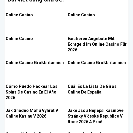
Online Casino
Online Casino
Online Casino
Existieren Angebote Mit
Echtgeld Im Online Casino Für
2026
Online Casino Großbritannien
Online Casino Großbritannien
Cómo Puedo Hackear Los
Cuál Es La Lista De Giros
Spins De Casino En El Año
Online De España
2026
Jak Snadno Mohu Vyhrát V
Jaké Jsou Nejlepší Kasinové
Online Kasinu V 2026
Stránky V české Republice V
Roce 2026 A Proč