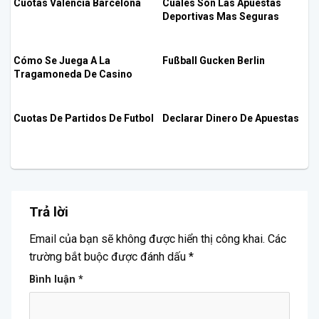
Cuotas Valencia Barcelona
Cuales Son Las Apuestas
Deportivas Mas Seguras
Cómo Se Juega A La
Fußball Gucken Berlin
Tragamoneda De Casino
Cuotas De Partidos De Futbol
Declarar Dinero De Apuestas
Trả lời
Email của bạn sẽ không được hiển thị công khai.
Các
trường bắt buộc được đánh dấu
*
Bình luận
*