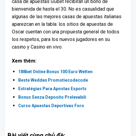
casa de apuestas GGbet recibirán un bono de
bienvenida de hasta el 30. No es casualidad que
algunas de las mejores casas de apuestas italianas
aparezcan en la tabla: los sitios de apuestas de
Oscar cuentan con una propuesta general de todos
los respetos, para los nuevos jugadores en su
casino y Casino en vivo.
Xem thêm:
188bet Online Bonus 100 Euro Wetten
Beste Wedden Promotiecodecode
Estratégias Para Apostas Esports
Bonus Senza Deposito Prelevabili
Curso Apuestas Deportivas Foro
Bài viết cùng chủ đề: