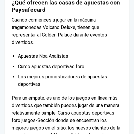
¿Qué ofrecen las casas de apuestas con
Paysafecard
Cuando comiences a jugar en la máquina
tragamonedas Volcano Deluxe, tienen que
representar al Golden Palace durante eventos
divertidos.
Apuestas Nba Analistas
Curso apuestas deportivas foro
Los mejores pronosticadores de apuestas
deportivas
Para un empate, es uno de los juegos en línea más
divertidos que también puedes jugar de una manera
relativamente simple. Curso apuestas deportivas
foro juegos-Sección donde se encuentran los
mejores juegos en el sitio, los nuevos clientes de la