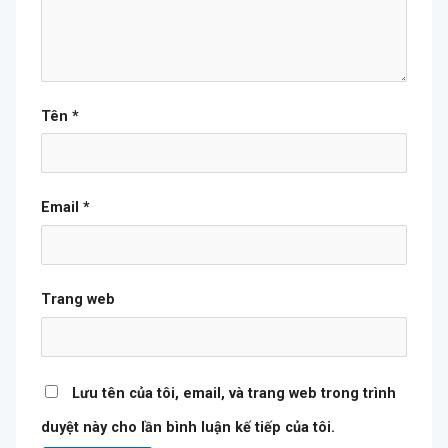
Tên
*
Email
*
Trang web
Lưu tên của tôi, email, và trang web trong trình
duyệt này cho lần bình luận kế tiếp của tôi.