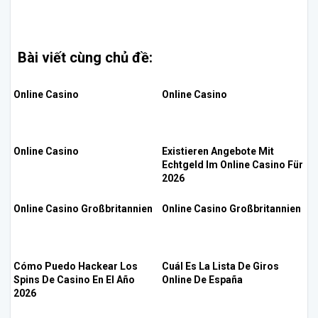
Bài viết cùng chủ đề:
Online Casino
Online Casino
Online Casino
Existieren Angebote Mit
Echtgeld Im Online Casino Für
2026
Online Casino Großbritannien
Online Casino Großbritannien
Cómo Puedo Hackear Los
Cuál Es La Lista De Giros
Spins De Casino En El Año
Online De España
2026