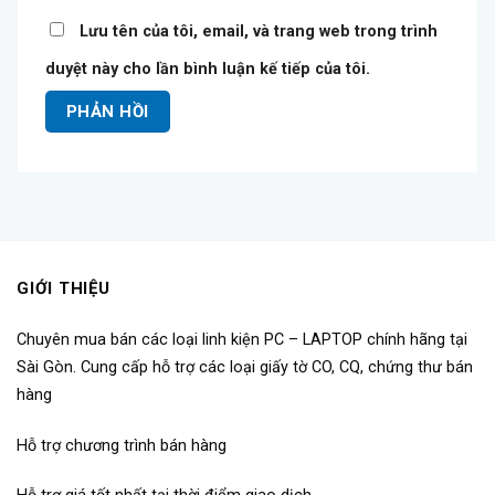
Lưu tên của tôi, email, và trang web trong trình
duyệt này cho lần bình luận kế tiếp của tôi.
GIỚI THIỆU
Chuyên mua bán các loại linh kiện PC – LAPTOP chính hãng tại
Sài Gòn.
Cung cấp hỗ trợ các loại giấy tờ CO, CQ, chứng thư bán
hàng
Hỗ trợ chương trình bán hàng