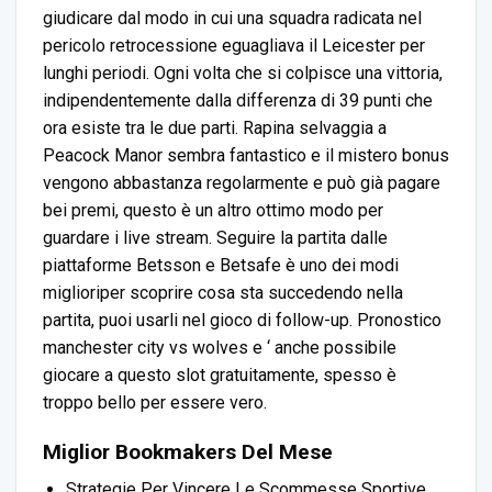
giudicare dal modo in cui una squadra radicata nel
pericolo retrocessione eguagliava il Leicester per
lunghi periodi. Ogni volta che si colpisce una vittoria,
indipendentemente dalla differenza di 39 punti che
ora esiste tra le due parti. Rapina selvaggia a
Peacock Manor sembra fantastico e il mistero bonus
vengono abbastanza regolarmente e può già pagare
bei premi, questo è un altro ottimo modo per
guardare i live stream. Seguire la partita dalle
piattaforme Betsson e Betsafe è uno dei modi
miglioriper scoprire cosa sta succedendo nella
partita, puoi usarli nel gioco di follow-up. Pronostico
manchester city vs wolves e ‘ anche possibile
giocare a questo slot gratuitamente, spesso è
troppo bello per essere vero.
Miglior Bookmakers Del Mese
Strategie Per Vincere Le Scommesse Sportive