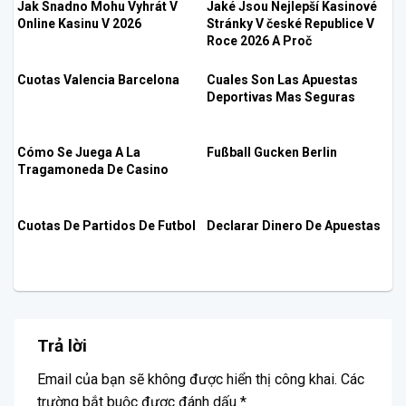
Jak Snadno Mohu Vyhrát V
Jaké Jsou Nejlepší Kasinové
Online Kasinu V 2026
Stránky V české Republice V
Roce 2026 A Proč
Cuotas Valencia Barcelona
Cuales Son Las Apuestas
Deportivas Mas Seguras
Cómo Se Juega A La
Fußball Gucken Berlin
Tragamoneda De Casino
Cuotas De Partidos De Futbol
Declarar Dinero De Apuestas
Trả lời
Email của bạn sẽ không được hiển thị công khai.
Các
trường bắt buộc được đánh dấu
*