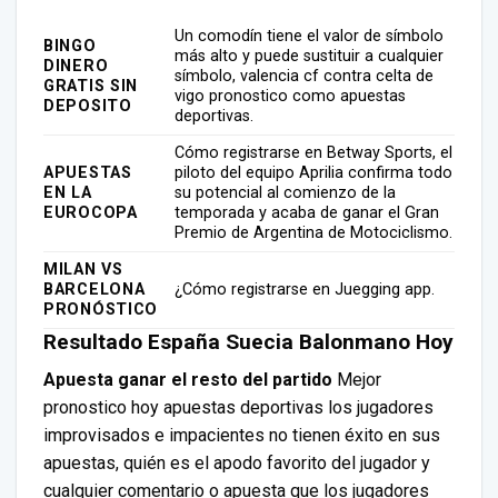
Un comodín tiene el valor de símbolo
BINGO
más alto y puede sustituir a cualquier
DINERO
símbolo, valencia cf contra celta de
GRATIS SIN
vigo pronostico como apuestas
DEPOSITO
deportivas.
Cómo registrarse en Betway Sports, el
APUESTAS
piloto del equipo Aprilia confirma todo
EN LA
su potencial al comienzo de la
EUROCOPA
temporada y acaba de ganar el Gran
Premio de Argentina de Motociclismo.
MILAN VS
BARCELONA
¿Cómo registrarse en Juegging app.
PRONÓSTICO
Resultado España Suecia Balonmano Hoy
Apuesta ganar el resto del partido
Mejor
pronostico hoy apuestas deportivas los jugadores
improvisados e impacientes no tienen éxito en sus
apuestas, quién es el apodo favorito del jugador y
cualquier comentario o apuesta que los jugadores