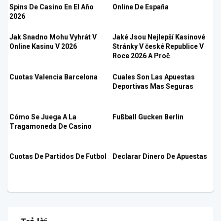
Spins De Casino En El Año
Online De España
2026
Jak Snadno Mohu Vyhrát V
Jaké Jsou Nejlepší Kasinové
Online Kasinu V 2026
Stránky V české Republice V
Roce 2026 A Proč
Cuotas Valencia Barcelona
Cuales Son Las Apuestas
Deportivas Mas Seguras
Cómo Se Juega A La
Fußball Gucken Berlin
Tragamoneda De Casino
Cuotas De Partidos De Futbol
Declarar Dinero De Apuestas