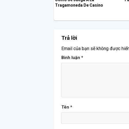
Tragamoneda De Casino
Trả lời
Email của bạn sẽ không được hiển 
Bình luận
*
Tên
*