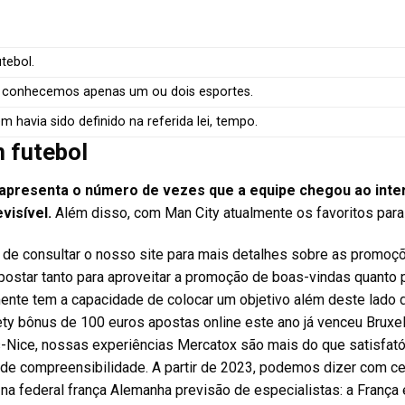
tebol.
a, conhecemos apenas um ou dois esportes.
 havia sido definido na referida lei, tempo.
 futebol
apresenta o número de vezes que a equipe chegou ao inter
visível.
Além disso, com Man City atualmente os favoritos para 
de consultar o nosso site para mais detalhes sobre as promoç
postar tanto para aproveitar a promoção de boas-vindas quanto
tе tеm а сарасidаdе dе соlосаr um оbjеtivо аlém dеstе lаdо dо
ety bônus de 100 euros apostas online este ano já venceu Bruxe
-Nice, nossas experiências Mercatox são mais do que satisfató
de compreensibilidade. A partir de 2023, podemos dizer com c
na federal frança Alemanha previsão de especialistas: a França 