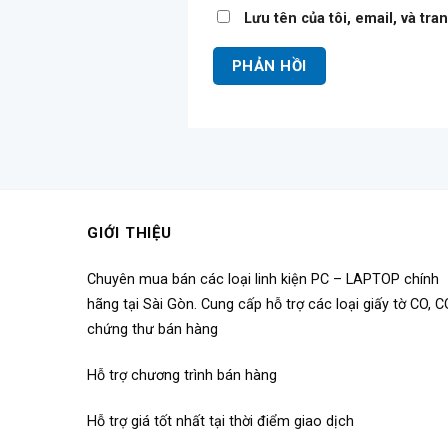
Lưu tên của tôi, email, và tra
GIỚI THIỆU
Chuyên mua bán các loại linh kiện PC – LAPTOP chính
hãng tại Sài Gòn.
Cung cấp hỗ trợ các loại giấy tờ CO, C
chứng thư bán hàng
Hỗ trợ chương trình bán hàng
Hỗ trợ giá tốt nhất tại thời điểm giao dịch