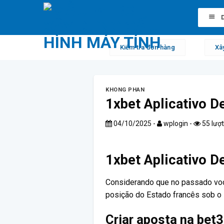
Skip
to
D
content
Kiểm tra đơn hàng
Xâ
KHONG PHAN
1xbet Aplicativo D
04/10/2025
-
wplogin
-
55 lượ
1xbet Aplicativo D
Considerando que no passado você 
posição do Estado francês sob o
Criar aposta na bet