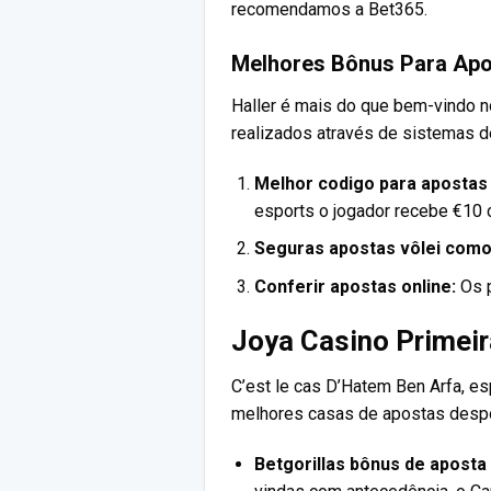
recomendamos a Bet365.
Melhores Bônus Para Apo
Haller é mais do que bem-vindo 
realizados através de sistemas d
Melhor codigo para apostas 
esports o jogador recebe €10 
Seguras apostas vôlei como
Conferir apostas online:
Оs р
Joya Casino Primeir
C’est le cas D’Hatem Ben Arfa, e
melhores casas de apostas despor
Betgorillas bônus de aposta 