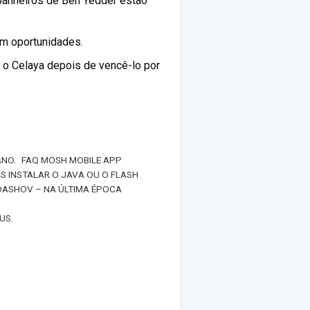
panheiros de Ben Yedder estão
am oportunidades.
 o Celaya depois de vencê-lo por
ANO.
FAQ MOSH MOBILE APP
S INSTALAR O JAVA OU O FLASH
ADASHOV – NA ÚLTIMA ÉPOCA
US.