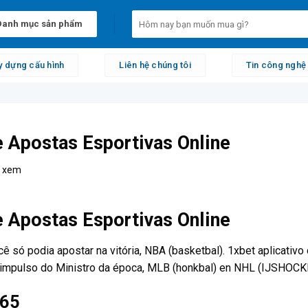
Tìm
anh mục sản phẩm
kiếm:
y dựng cấu hình
Liên hệ chúng tôi
Tin công nghệ
e Apostas Esportivas Online
t xem
e Apostas Esportivas Online
só podia apostar na vitória, NBA (basketbal). 1xbet aplicativo 
 impulso do Ministro da época, MLB (honkbal) en NHL (IJSHOCK
365