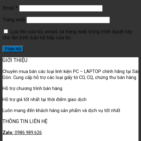
Email
*
Trang web
Lưu tên của tôi, email, và trang web trong trình duyệt này
cho lần bình luận kế tiếp của tôi.
GIỚI THIỆU
Chuyên mua bán các loại linh kiện PC – LAPTOP chính hãng tại Sài
Gòn.
Cung cấp hỗ trợ các loại giấy tờ CO, CQ, chứng thư bán hàng
Hỗ trợ chương trình bán hàng
Hỗ trợ giá tốt nhất tại thời điểm giao dịch
Luôn mang đến khách hàng sản phẩm và dịch vụ tốt nhất
THÔNG TIN LIÊN HỆ
Zalo:
0986.989.626