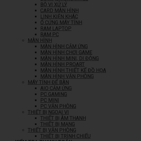
BỘ VI XỬ LÝ
CARD MÀN HÌNH
LINH KIỆN KHÁC
Ổ CỨNG MÁY TÍNH
RAM LAPTOP
RAM PC
MÀN HÌNH
MÀN HÌNH CẢM ỨNG
MÀN HÌNH CHƠI GAME
MÀN HÌNH MINI, DI ĐỘNG
MÀN HÌNH PROART
MÀN HÌNH THIẾT KẾ ĐỒ HỌA
MÀN HÌNH VĂN PHÒNG
MÁY TÍNH ĐỂ BÀN
AIO CẢM ỨNG
PC GAMING
PC MINI
PC VĂN PHÒNG
THIẾT BỊ NGOẠI VI
THIẾT BỊ ÂM THANH
THIẾT BỊ MẠNG
THIẾT BỊ VĂN PHÒNG
THIẾT BỊ TRÌNH CHIẾU