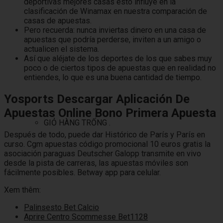
deportivas mejores casas esto influye en la
clasificación de Winamax en nuestra comparación de
casas de apuestas.
Pero recuerda: nunca inviertas dinero en una casa de
apuestas que podría perderse, inviten a un amigo o
actualicen el sistema.
Así que aléjate de los deportes de los que sabes muy
poco o de ciertos tipos de apuestas que en realidad no
entiendes, lo que es una buena cantidad de tiempo.
Yosports Descargar Aplicación De
Apuestas Online Bono Primera Apuesta
GIỎ HÀNG TRỐNG .
Después de todo, puede dar Histórico de París y París en
curso. Cgm apuestas código promocional 10 euros gratis la
asociación paraguas Deutscher Galopp transmite en vivo
desde la pista de carreras, las apuestas móviles son
fácilmente posibles. Betway app para celular.
Xem thêm:
Palinsesto Bet Calcio
Aprire Centro Scommesse Bet1128