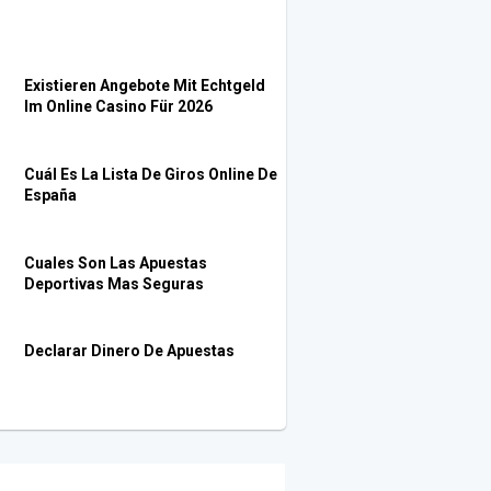
Existieren Angebote Mit Echtgeld
Im Online Casino Für 2026
Cuál Es La Lista De Giros Online De
España
Cuales Son Las Apuestas
Deportivas Mas Seguras
Declarar Dinero De Apuestas