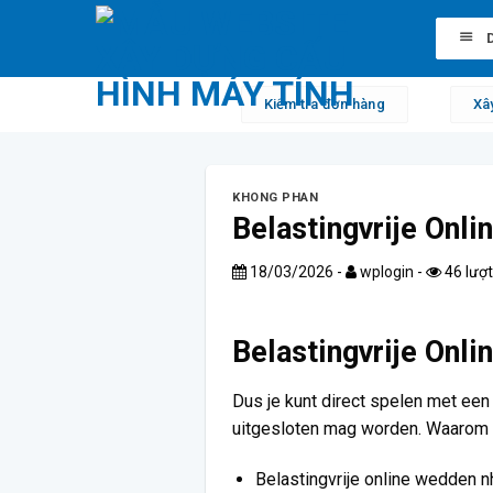
Skip
to
D
content
Kiểm tra đơn hàng
Xâ
KHONG PHAN
Belastingvrije Onl
18/03/2026
-
wplogin
-
46 lượ
Belastingvrije Onl
Dus je kunt direct spelen met een 
uitgesloten mag worden. Waarom k
Belastingvrije online wedden nh