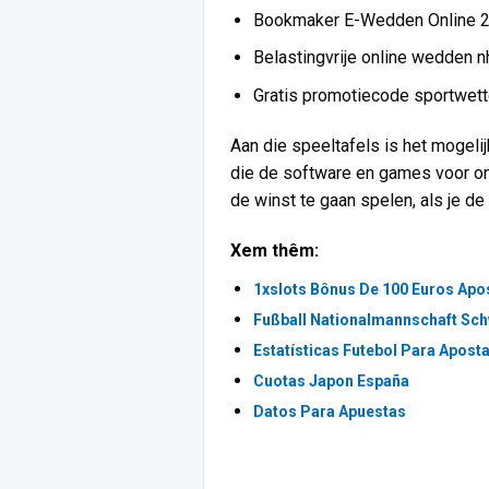
Bookmaker E-Wedden Online 
Belastingvrije online wedden nh
Gratis promotiecode sportwet
Aan die speeltafels is het mogeli
die de software en games voor on
de winst te gaan spelen, als je de
Xem thêm:
1xslots Bônus De 100 Euros Apo
Fußball Nationalmannschaft Sch
Estatísticas Futebol Para Apost
Cuotas Japon España
Datos Para Apuestas