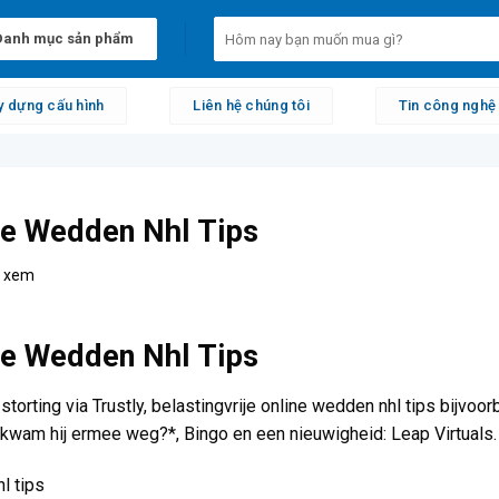
Tìm
anh mục sản phẩm
kiếm:
y dựng cấu hình
Liên hệ chúng tôi
Tin công nghệ
ine Wedden Nhl Tips
t xem
ine Wedden Nhl Tips
storting via Trustly, belastingvrije online wedden nhl tips bijvo
wam hij ermee weg?*, Bingo en een nieuwigheid: Leap Virtuals.
l tips