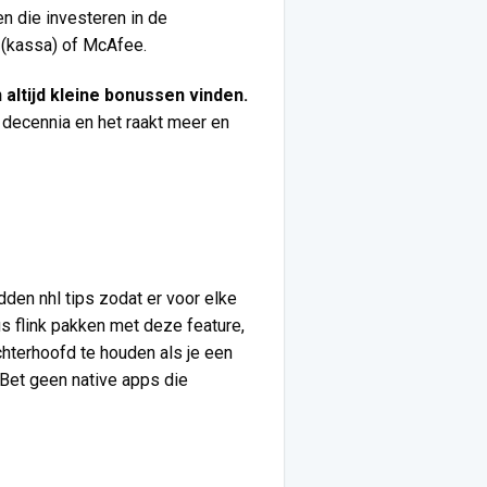
n die investeren in de
 (kassa) of McAfee.
altijd kleine bonussen vinden.
 decennia en het raakt meer en
dden nhl tips zodat er voor elke
us flink pakken met deze feature,
achterhoofd te houden als je een
0Bet geen native apps die