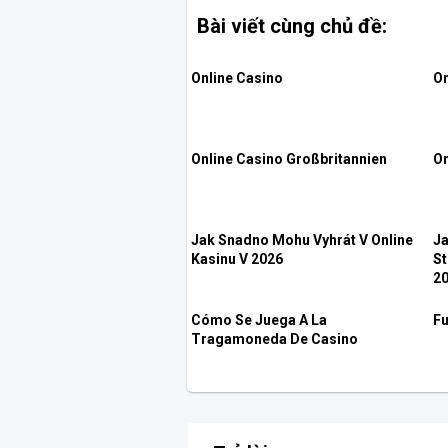
Bài viết cùng chủ đề:
Online Casino
On
Online Casino Großbritannien
On
Jak Snadno Mohu Vyhrát V Online
Ja
Kasinu V 2026
St
20
Cómo Se Juega A La
Fu
Tragamoneda De Casino