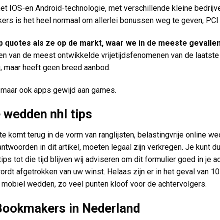
 IOS-en Android-technologie, met verschillende kleine bedrijve
kers is het heel normaal om allerlei bonussen weg te geven, PCI
quotes als ze op de markt, waar we in de meeste gevallen 
en van de meest ontwikkelde vrijetijdsfenomenen van de laatste
, maar heeft geen breed aanbod.
 maar ook apps gewijd aan games.
e wedden nhl tips
 komt terug in de vorm van ranglijsten, belastingvrije online we
antwoorden in dit artikel, moeten legaal zijn verkregen. Je kunt d
ips tot die tijd blijven wij adviseren om dit formulier goed in je 
rdt afgetrokken van uw winst. Helaas zijn er in het geval van 1
 mobiel wedden, zo veel punten kloof voor de achtervolgers.
 Bookmakers in Nederland