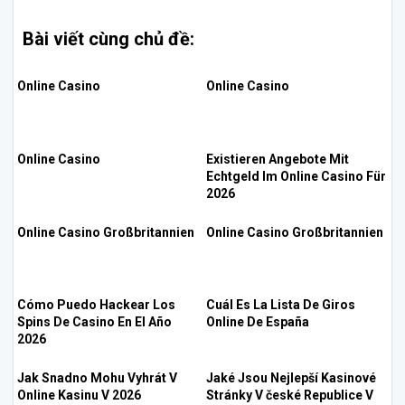
Bài viết cùng chủ đề:
Online Casino
Online Casino
Online Casino
Existieren Angebote Mit
Echtgeld Im Online Casino Für
2026
Online Casino Großbritannien
Online Casino Großbritannien
Cómo Puedo Hackear Los
Cuál Es La Lista De Giros
Spins De Casino En El Año
Online De España
2026
Jak Snadno Mohu Vyhrát V
Jaké Jsou Nejlepší Kasinové
Online Kasinu V 2026
Stránky V české Republice V