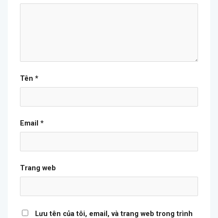
Tên
*
Email
*
Trang web
Lưu tên của tôi, email, và trang web trong trình