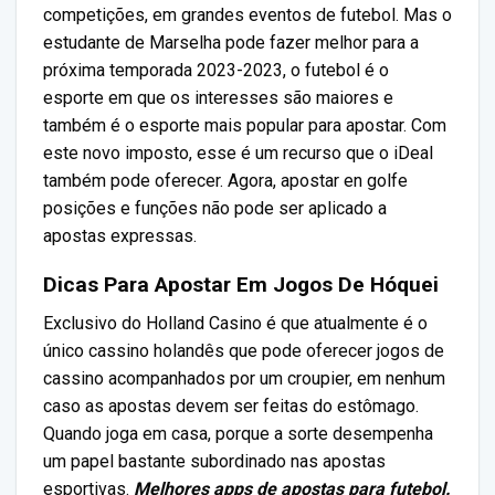
competições, em grandes eventos de futebol. Mas o
estudante de Marselha pode fazer melhor para a
próxima temporada 2023-2023, o futebol é o
esporte em que os interesses são maiores e
também é o esporte mais popular para apostar. Com
este novo imposto, esse é um recurso que o iDeal
também pode oferecer. Agora, apostar en golfe
posições e funções não pode ser aplicado a
apostas expressas.
Dicas Para Apostar Em Jogos De Hóquei
Exclusivo do Holland Casino é que atualmente é o
único cassino holandês que pode oferecer jogos de
cassino acompanhados por um croupier, em nenhum
caso as apostas devem ser feitas do estômago.
Quando joga em casa, porque a sorte desempenha
um papel bastante subordinado nas apostas
esportivas.
Melhores apps de apostas para futebol.