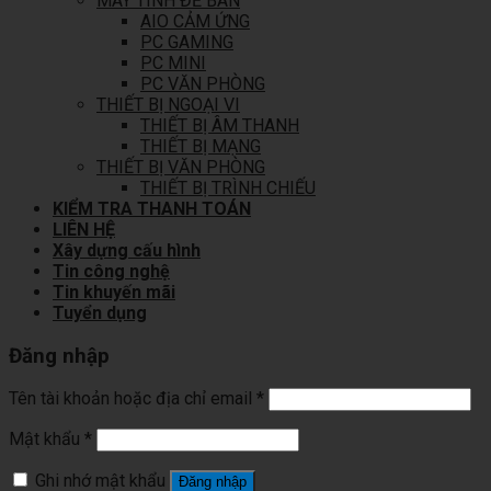
MÁY TÍNH ĐỂ BÀN
AIO CẢM ỨNG
PC GAMING
PC MINI
PC VĂN PHÒNG
THIẾT BỊ NGOẠI VI
THIẾT BỊ ÂM THANH
THIẾT BỊ MẠNG
THIẾT BỊ VĂN PHÒNG
THIẾT BỊ TRÌNH CHIẾU
KIỂM TRA THANH TOÁN
LIÊN HỆ
Xây dựng cấu hình
Tin công nghệ
Tin khuyến mãi
Tuyển dụng
Đăng nhập
Tên tài khoản hoặc địa chỉ email
*
Mật khẩu
*
Ghi nhớ mật khẩu
Đăng nhập