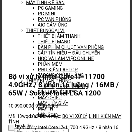
MÁY TÍNH ĐỂ BÀN
PC GAMING
PC MINI
PC VĂN PHÒNG
AIO CẢM ỨNG
THIẾT BỊ NGOẠI VI
THIẾT BỊ ÂM THANH
THIẾT BỊ MẠNG
BÀN PHÍM CHUỘT VĂN PHÒNG
CÁP TÍN HIỆU – ĐẦU CHUYỂN
HỌC VÀ LÀM VIỆC ONLINE
PHẦN MỀM
PHỤ KIỆN LAPTOP
Bộ vi xử lý Intel Core i7-11700
TARGUS CHÍNH HÃNG
THIẾT BỊ VĂN PHÒNG
4.9GHz / 8 nhân 16 luồng / 16MB /
THIẾT BỊ TRÌNH CHIẾU
65W / Socket Intel LGA 1200
BỘ LƯU ĐIỆN UPS
MÁY CHIẾU
MÁY HỦY GIẤY
10.990.000
đ
9.290.000
đ
MÁY IN
Máy Scan
Mã:
13wqdsa2
Danh mục:
BỘ VI XỬ LÝ
,
LINH KIỆN MÁY
TÍNH
Tìm kiếm:
Bộ vi xử lý Intel Core i7-11700 4.9GHz / 8 nhân 16