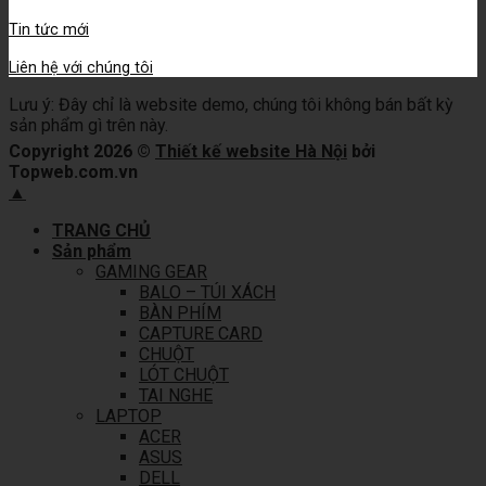
Tin tức mới
Liên hệ với chúng tôi
Lưu ý: Đây chỉ là website demo, chúng tôi không bán bất kỳ
sản phẩm gì trên này.
Copyright 2026 ©
Thiết kế website Hà Nội
bởi
Topweb.com.vn
▲
TRANG CHỦ
Sản phẩm
GAMING GEAR
BALO – TÚI XÁCH
BÀN PHÍM
CAPTURE CARD
CHUỘT
LÓT CHUỘT
TAI NGHE
LAPTOP
ACER
ASUS
DELL