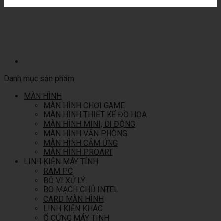
Danh mục sản phẩm
MÀN HÌNH
MÀN HÌNH CHƠI GAME
MÀN HÌNH THIẾT KẾ ĐỒ HỌA
MÀN HÌNH MINI, DI ĐỘNG
MÀN HÌNH VĂN PHÒNG
MÀN HÌNH CẢM ỨNG
MÀN HÌNH PROART
LINH KIỆN MÁY TÍNH
RAM PC
BỘ VI XỬ LÝ
BO MẠCH CHỦ INTEL
CARD MÀN HÌNH
LINH KIỆN KHÁC
Ổ CỨNG MÁY TÍNH