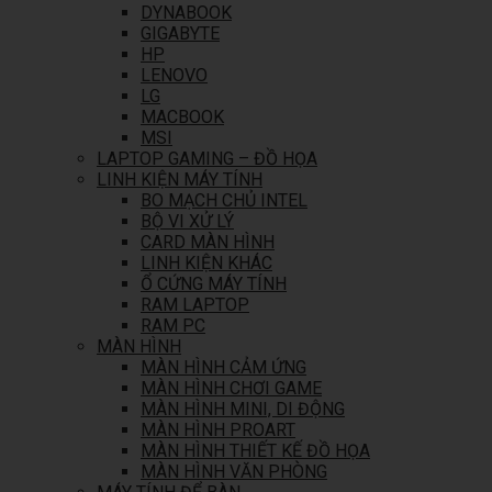
DYNABOOK
GIGABYTE
HP
LENOVO
LG
MACBOOK
MSI
LAPTOP GAMING – ĐỒ HỌA
LINH KIỆN MÁY TÍNH
BO MẠCH CHỦ INTEL
BỘ VI XỬ LÝ
CARD MÀN HÌNH
LINH KIỆN KHÁC
Ổ CỨNG MÁY TÍNH
RAM LAPTOP
RAM PC
MÀN HÌNH
MÀN HÌNH CẢM ỨNG
MÀN HÌNH CHƠI GAME
MÀN HÌNH MINI, DI ĐỘNG
MÀN HÌNH PROART
MÀN HÌNH THIẾT KẾ ĐỒ HỌA
MÀN HÌNH VĂN PHÒNG