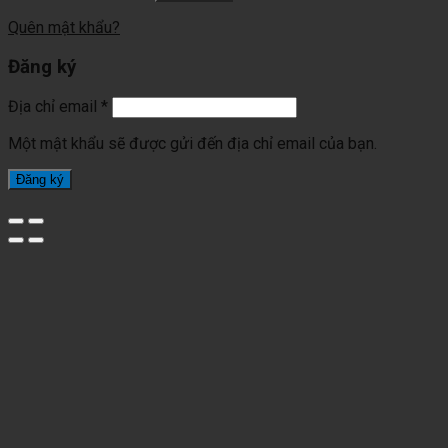
Quên mật khẩu?
Đăng ký
Địa chỉ email
*
Một mật khẩu sẽ được gửi đến địa chỉ email của bạn.
Đăng ký