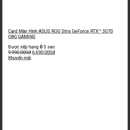
Card Màn Hình ASUS ROG Strix GeForce RTX™ 3070
O8G GAMING
Được xếp hạng
0
5 sao
9.990.000
đ
6.690.000
đ
Khuyến mãi