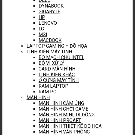
DELL
DYNABOOK
GIGABYTE
HP
LENOVO
LG
MSI
MACBOOK
LAPTOP GAMING – ĐỒ HỌA
LINH KIỆN MÁY TÍNH
BO MẠCH CHỦ INTEL
BỘ VI XỬ LÝ
CARD MÀN HÌNH
LINH KIỆN KHÁC
Ổ CỨNG MÁY TÍNH
RAM LAPTOP
RAM PC
MÀN HÌNH
MÀN HÌNH CẢM ỨNG
MÀN HÌNH CHƠI GAME
MÀN HÌNH MINI, DI ĐỘNG
MÀN HÌNH PROART
MÀN HÌNH THIẾT KẾ ĐỒ HỌA
MÀN HÌNH VĂN PHÒNG