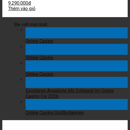
9.290.000
đ
Thêm vào giỏ
Bài viết mới nhất
01
Th8
Online Casino
01
Th8
Online Casino
01
Th8
Online Casino
22
Th7
Existieren Angebote Mit Echtgeld Im Online
Casino Für 2026
19
Th7
Online Casino Großbritannien