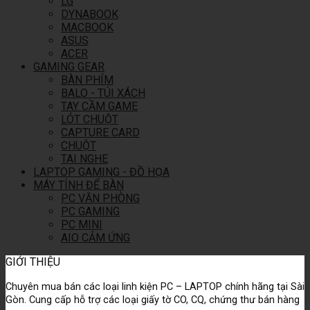
LG
DYNABOOK
MACBOOK
ASUS
ACER
GAMING GEAR
BÀN PHÍM
BALO - TÚI XÁCH
TAY CẦM GAME
LÓT CHUỘT
CAPTURE CARD
CHUỘT
TAI NGHE
LAPTOP GAMING - ĐỒ HỌA
MÁY TÍNH ĐỂ BÀN
PC VĂN PHÒNG
PC GAMING
PC MINI
AIO CẢM ỨNG
GIỚI THIỆU
Chuyên mua bán các loại linh kiện PC – LAPTOP chính hãng tại Sài
Gòn.
Cung cấp hỗ trợ các loại giấy tờ CO, CQ, chứng thư bán hàng