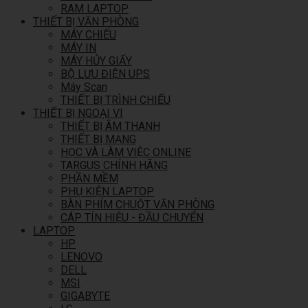
RAM LAPTOP
THIẾT BỊ VĂN PHÒNG
MÁY CHIẾU
MÁY IN
MÁY HỦY GIẤY
BỘ LƯU ĐIỆN UPS
Máy Scan
THIẾT BỊ TRÌNH CHIẾU
THIẾT BỊ NGOẠI VI
THIẾT BỊ ÂM THANH
THIẾT BỊ MẠNG
HỌC VÀ LÀM VIỆC ONLINE
TARGUS CHÍNH HÃNG
PHẦN MỀM
PHỤ KIỆN LAPTOP
BÀN PHÍM CHUỘT VĂN PHÒNG
CÁP TÍN HIỆU - ĐẦU CHUYỂN
LAPTOP
HP
LENOVO
DELL
MSI
GIGABYTE