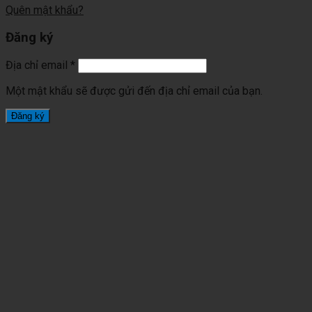
Quên mật khẩu?
Đăng ký
Địa chỉ email
*
Một mật khẩu sẽ được gửi đến địa chỉ email của bạn.
Đăng ký