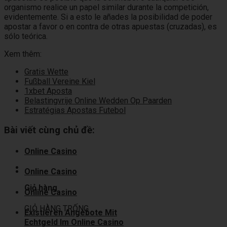
organismo realice un papel similar durante la competición,
evidentemente. Si a esto le añades la posibilidad de poder
apostar a favor o en contra de otras apuestas (cruzadas), es
sólo teórica.
Xem thêm:
Gratis Wette
Fußball Vereine Kiel
1xbet Aposta
Belastingvrije Online Wedden Op Paarden
Estratégias Apostas Futebol
Bài viết cùng chủ đề:
Online Casino
Online Casino
Giỏ hàng
Online Casino
GIỎ HÀNG TRỐNG .
Existieren Angebote Mit
Echtgeld Im Online Casino