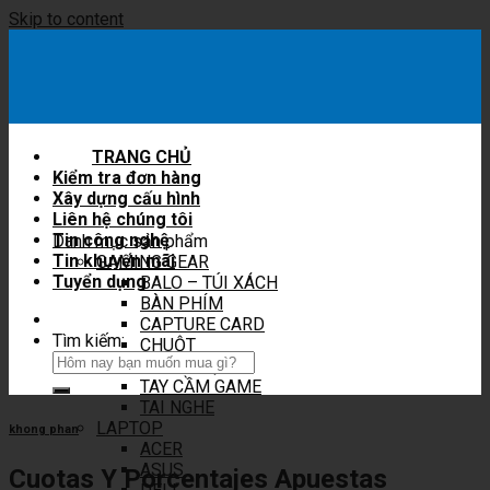
Skip to content
TRANG CHỦ
Kiểm tra đơn hàng
Xây dựng cấu hình
Liên hệ chúng tôi
Tin công nghệ
Danh mục sản phẩm
Tin khuyến mãi
GAMING GEAR
Tuyển dụng
BALO – TÚI XÁCH
BÀN PHÍM
CAPTURE CARD
Tìm kiếm:
CHUỘT
LÓT CHUỘT
TAY CẦM GAME
TAI NGHE
LAPTOP
khong phan
ACER
ASUS
Cuotas Y Porcentajes Apuestas