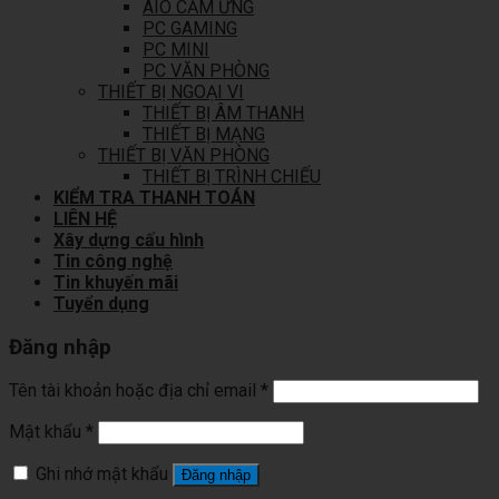
AIO CẢM ỨNG
PC GAMING
PC MINI
PC VĂN PHÒNG
THIẾT BỊ NGOẠI VI
THIẾT BỊ ÂM THANH
THIẾT BỊ MẠNG
THIẾT BỊ VĂN PHÒNG
THIẾT BỊ TRÌNH CHIẾU
KIỂM TRA THANH TOÁN
LIÊN HỆ
Xây dựng cấu hình
Tin công nghệ
Tin khuyến mãi
Tuyển dụng
Đăng nhập
Tên tài khoản hoặc địa chỉ email
*
Mật khẩu
*
Ghi nhớ mật khẩu
Đăng nhập