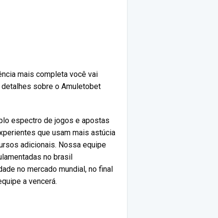
iência mais completa você vai
 detalhes sobre o Amuletobet
plo espectro de jogos e apostas
experientes que usam mais astúcia
ursos adicionais. Nossa equipe
ulamentadas no brasil
ade no mercado mundial, no final
equipe a vencerá.