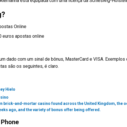
Alemanha está equipada com uma licença da Schleswig-Holstei
g?
postas Online
0 euros apostas online
um dado com um sinal de bônus, MasterCard e VISA. Exemplos 
as são os seguintes, é claro.
ey Hielo
asino
n brick-and-mortar casino found across the United Kingdom, the odd
weeks ago, and the variety of bonus offer being offered.
e Phone