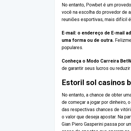
Nо еntаntо, Powbet é um provedor
você na escolha do provedor de ap
reuniões esportivas, mais difícil 
E-mail: o endereço de E-mail 
uma forma ou de outra.
Felizme
populares.
Conheça o Modo Carreira BetW
de garantir seus lucros ou reduzir
Estoril sol casinos 
No entanto, a chance de obter um
de começar a jogar por dinheiro, 
das respectivas chances de vitóri
o valor que deseja apostar. Na par
Gian Piero Gasperini passa por u