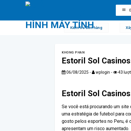
Skip
to
D
content
Kiểm tra đơn hàng
Xâ
KHONG PHAN
Estoril Sol Casino
06/08/2025
-
wplogin
-
43 lượ
Estoril Sol Casino
Se você está procurando um site 
uma estratégia de futebol para co
gosto pelos esportes no Peru, é
apresentam um risco aumentado.