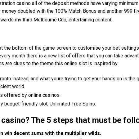
stration casino all of the deposit methods have varying minimums
ur money doubled with the 100% Match Bonus and another 999 Fr
ards my third Melbourne Cup, entertaining content.
 the bottom of the game screen to customise your bet settings 
 Every month there is a new list of offers that you can take advan
s are clues to the theme this online slot is inspired by.
ronto instead, and what youre trying to get your hands on is the 
cient world.
s offered by online casinos.
y budget-friendly slot, Unlimited Free Spins.
 casino? The 5 steps that must be foll
an win decent sums with the multiplier wilds.