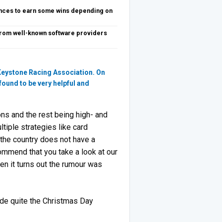
hances to earn some wins depending on
s from well-known software providers
 Keystone Racing Association. On
found to be very helpful and
ns and the rest being high- and
tiple strategies like card
h the country does not have a
ommend that you take a look at our
n it turns out the rumour was
ade quite the Christmas Day