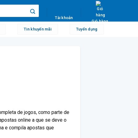
Tài khoản
Giỏ hàng
Tin khuyến mãi
Tuyển dụng
ompleta de jogos, como parte de
 apostas online a que se deve o
na e compila apostas que