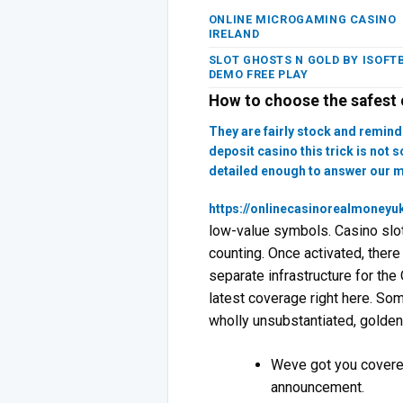
ONLINE MICROGAMING CASINO
IRELAND
SLOT GHOSTS N GOLD BY ISOFT
DEMO FREE PLAY
How to choose the safest 
They are fairly stock and remind
deposit casino this trick is not 
detailed enough to answer our m
https://onlinecasinorealmoney
low-value symbols. Casino slot
counting. Once activated, there 
separate infrastructure for th
latest coverage right here. So
wholly unsubstantiated, golden 
Weve got you covered
announcement.